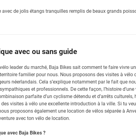
e avec de jolis étangs tranquilles remplis de beaux grands poiss
gique avec ou sans guide
à vélo leader du marché, Baja Bikes sait comment te faire vivre u
 territoire familier pour nous. Nous proposons des visites à vélo
geurs néerlandais. Cela s’explique notamment par le fait que no
mpathiques et professionnels. De cette façon, l’histoire d’une v
binaison parfaite d’un cyclisme détendu et d’arrêts culturels, hi
t des visites à vélo une excellente introduction à la ville. Si tu ve
nous proposons également une location de vélos séparée à Anver
venture avec ton vélo de location.
que avec Baja Bikes ?