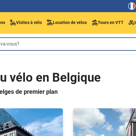
ons
Visites à vélo
Location de vélos
Tours en VTT
du vélo en Belgique
belges de premier plan