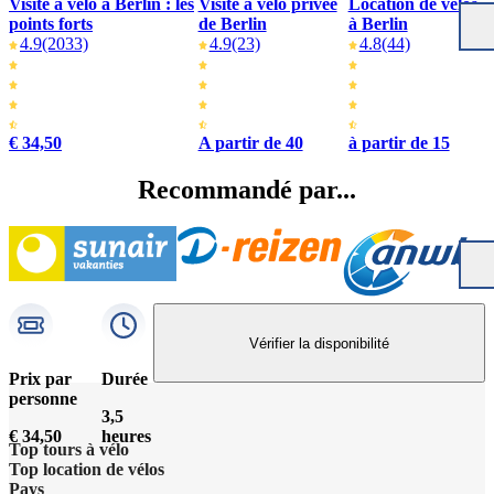
Visite à vélo à Berlin : les
Visite à vélo privée
Location de vélos
points forts
de Berlin
à Berlin
4.9
(2033)
4.9
(23)
4.8
(44)
€ 34,50
A partir de 40
à partir de 15
Recommandé par...
Vérifier la disponibilité
Prix par
Durée
personne
3,5
€ 34,50
heures
Top tours à vélo
Top location de vélos
Pays