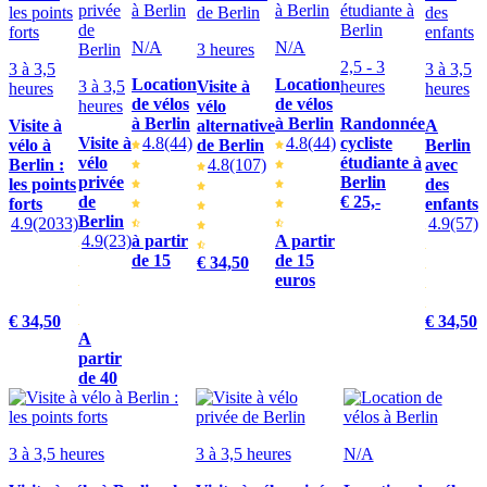
N/A
N/A
3 heures
2,5 - 3
3 à 3,5
3 à 3,5
Location
Location
3 à 3,5
Visite à
heures
heures
heures
de vélos
de vélos
heures
vélo
à Berlin
à Berlin
Randonnée
Visite à
alternative
A
Visite à
4.8
(44)
4.8
(44)
cycliste
vélo à
de Berlin
Berlin
vélo
étudiante à
Berlin :
4.8
(107)
avec
privée
Berlin
les points
des
de
€ 25,-
forts
enfants
Berlin
4.9
(2033)
4.9
(57)
4.9
(23)
à partir
A partir
de 15
de 15
€ 34,50
euros
€ 34,50
€ 34,50
A
partir
de 40
3 à 3,5 heures
3 à 3,5 heures
N/A