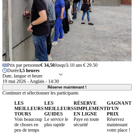
Prix par personne
€ 34,50
Jusqu'à 10 ans € 29.50
Durée
3,5 heures
Date, langue et heure
19 mai 2026 - Anglais - 14:30
Réserve maintenant !
Continuer et sélectionner les participants
LES
LES
RÉSERVE
GAGNANT
MEILLEURS
MEILLEURS
SIMPLEMENT
D'UN
TOURS
GUIDES
EN LIGNE
PRIX
Vois beaucoup
Le service le
Paye en toute
Réservez
de choses en
plus rapide
sécurité
maintenant
peu de temps
votre place !