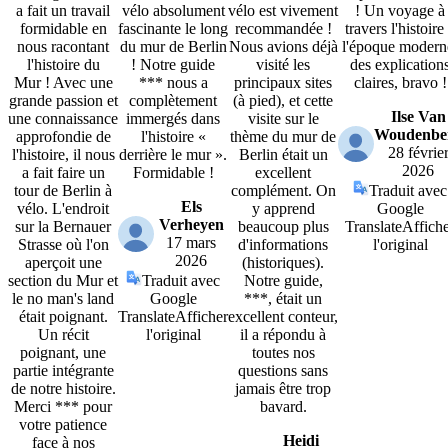
a fait un travail
vélo absolument
vélo est vivement
! Un voyage à
formidable en
fascinante le long
recommandée !
travers l'histoire
nous racontant
du mur de Berlin
Nous avions déjà
l'époque modern
l'histoire du
! Notre guide
visité les
des explication
Mur ! Avec une
*** nous a
principaux sites
claires, bravo !
grande passion et
complètement
(à pied), et cette
Ilse Van
une connaissance
immergés dans
visite sur le
Woudenbe
approfondie de
l'histoire «
thème du mur de
28 févrie
l'histoire, il nous
derrière le mur ».
Berlin était un
2026
a fait faire un
Formidable !
excellent
tour de Berlin à
complément. On
Traduit avec
Els
vélo. L'endroit
y apprend
Google
Verheyen
sur la Bernauer
beaucoup plus
Translate
Affich
17 mars
Strasse où l'on
d'informations
l'original
2026
aperçoit une
(historiques).
section du Mur et
Traduit avec
Notre guide,
le no man's land
Google
***, était un
était poignant.
Translate
Afficher
excellent conteur,
Un récit
l'original
il a répondu à
poignant, une
toutes nos
partie intégrante
questions sans
de notre histoire.
jamais être trop
Merci *** pour
bavard.
votre patience
Heidi
face à nos