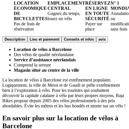
LOCATION
EMPLACEMENT
RÉSERVEZ
N° 1
ÉCONOMIQUE
CENTRAL
EN LIGNE
MONDI
DE
Gagnez du temps,
EN TOUTE
Annulatio
BICYCLETTES
louez un vélo
SÉCURITÉ
ou
Pas de frais de
Payer sur
modificat
réservation
place
sans frais
Description
Lieu et paiement
Conseils et infos
avis
Location de vélos à Barcelone
Des vélos de qualité néerlandaise
Service d’assistance néerlandais
Comprend la serrure
Magasin situé au centre de la ville
La location de vélos à Barcelone est extrêmement populaire.
Logiquement, la ville de Messi et de Gaudi se prête extrêmement
bien à l’exploration à vélo. Pour les touristes qui souhaitent
découvrir la capitale catalane à vélo par leurs propres moyens, Baja
Bikes propose depuis 2005 des vélos professionnels à des prix
abordables. Évite les métros et les bus bondés et monte sur un vélo !
En savoir plus sur la location de vélos à
Barcelone