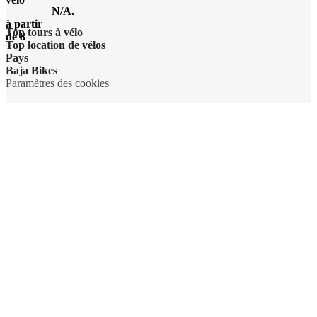
N/A.
à partir
Top tours à vélo
de 8
Top location de vélos
Pays
Baja Bikes
Paramètres des cookies