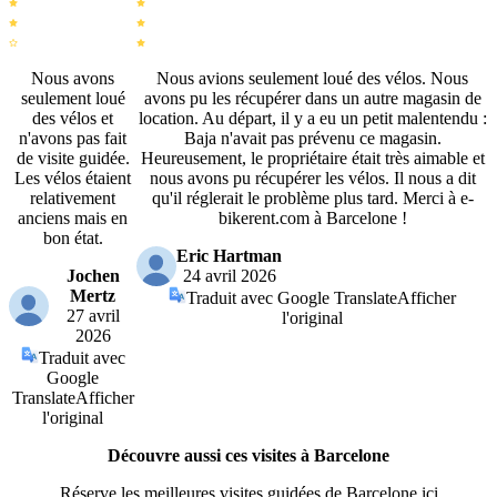
Nous avons
Nous avions seulement loué des vélos. Nous
seulement loué
avons pu les récupérer dans un autre magasin de
des vélos et
location. Au départ, il y a eu un petit malentendu :
n'avons pas fait
Baja n'avait pas prévenu ce magasin.
de visite guidée.
Heureusement, le propriétaire était très aimable et
Les vélos étaient
nous avons pu récupérer les vélos. Il nous a dit
relativement
qu'il réglerait le problème plus tard. Merci à e-
anciens mais en
bikerent.com à Barcelone !
bon état.
Eric Hartman
Jochen
24 avril 2026
Mertz
Traduit avec Google Translate
Afficher
27 avril
l'original
2026
Traduit avec
Google
Translate
Afficher
l'original
Découvre aussi ces visites à Barcelone
Réserve les meilleures visites guidées de Barcelone ici