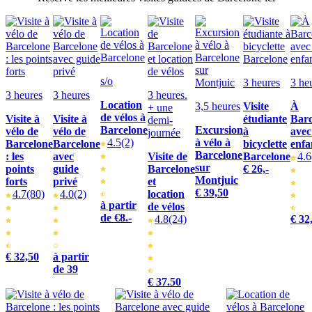
s/o
3 heures
3 he
3 heures
3 heures
3 heures.
Location
3,5 heures
Visite
À
+ une
de vélos à
Visite à
Visite à
étudiante
Barc
demi-
Barcelone
Excursion
vélo de
vélo de
à
avec
journée
4.5
(2)
à vélo à
Barcelone
Barcelone
bicyclette
enfa
Barcelone
: les
avec
Visite de
Barcelone
4.6
sur
points
guide
Barcelone
€ 26,-
Montjuic
forts
privé
et
€ 39,50
4.7
(80)
4.0
(2)
location
à partir
de vélos
de €8.-
4.8
(24)
€ 32
€ 32,50
à partir
de 39
€ 37.50