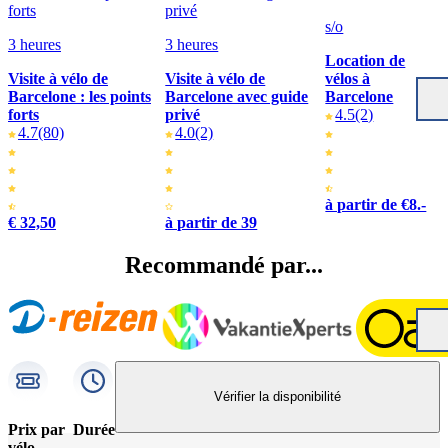
s/o
3 heures
3 heures
Location de
Visite à vélo de
Visite à vélo de
vélos à
Barcelone : les points
Barcelone avec guide
Barcelone
forts
privé
4.5
(2)
4.7
(80)
4.0
(2)
à partir de €8.-
€ 32,50
à partir de 39
Recommandé par...
Vérifier la disponibilité
Prix par
Durée
vélo