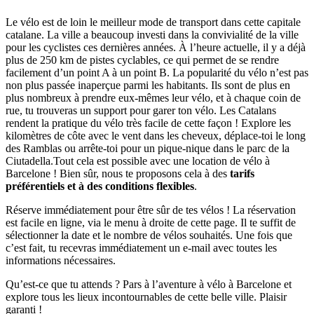
Le vélo est de loin le meilleur mode de transport dans cette capitale
catalane. La ville a beaucoup investi dans la convivialité de la ville
pour les cyclistes ces dernières années. À l’heure actuelle, il y a déjà
plus de 250 km de pistes cyclables, ce qui permet de se rendre
facilement d’un point A à un point B. La popularité du vélo n’est pas
non plus passée inaperçue parmi les habitants. Ils sont de plus en
plus nombreux à prendre eux-mêmes leur vélo, et à chaque coin de
rue, tu trouveras un support pour garer ton vélo. Les Catalans
rendent la pratique du vélo très facile de cette façon ! Explore les
kilomètres de côte avec le vent dans les cheveux, déplace-toi le long
des Ramblas ou arrête-toi pour un pique-nique dans le parc de la
Ciutadella.Tout cela est possible avec une location de vélo à
Barcelone ! Bien sûr, nous te proposons cela à des
tarifs
préférentiels et à des conditions flexibles
.
Réserve immédiatement pour être sûr de tes vélos ! La réservation
est facile en ligne, via le menu à droite de cette page. Il te suffit de
sélectionner la date et le nombre de vélos souhaités. Une fois que
c’est fait, tu recevras immédiatement un e-mail avec toutes les
informations nécessaires.
Qu’est-ce que tu attends ? Pars à l’aventure à vélo à Barcelone et
explore tous les lieux incontournables de cette belle ville. Plaisir
garanti !