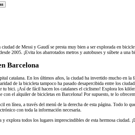
as
ciudad de Messi y Gaudí se presta muy bien a ser explorada en bicicleta.
 desde 2005. ¡Evita los abarrotados metros y autobuses y súbete a una bi
 en Barcelona
apital catalana. En los últimos años, la ciudad ha invertido mucho en la 
ularidad de la bicicleta tampoco ha pasado desapercibida entre los ciud
r tu bici. ¡Así de fácil hacen los catalanes el ciclismo! Explora los kil
le con el alquiler de bicicletas en Barcelona! Por supuesto, te lo ofrec
cil en línea, a través del menú de la derecha de esta página. Todo lo qu
ctrónico con toda la información necesaria.
 y explora todos los lugares imprescindibles de esta hermosa ciudad. ¡