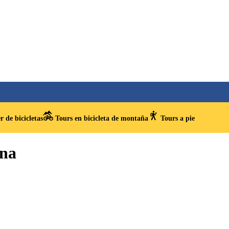
r de bicicletas
Tours en bicicleta de montaña
Tours a pie
ona