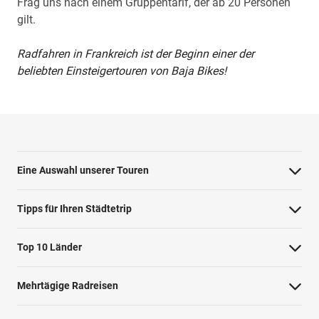
Frag uns nach einem Gruppentarif, der ab 20 Personen
gilt.
Radfahren in Frankreich ist der Beginn einer der
beliebten Einsteigertouren von Baja Bikes!
Eine Auswahl unserer Touren
Barcelona Highlights Tour
Tipps für Ihren Städtetrip
Berlin Highlights Tour
Strände bei Athen
Top 10 Länder
Highlights von Paris
Barcelonas Stadtteile
Niederlande
Private Tour Tallinn
Mehrtägige Radreisen
Nahverkehr in Dublin
Deutschland
Rom mit dem Fahrrad
Radreise Niederlande