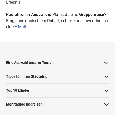
Erlebnis.
Radfahren in Australien:
Planst du eine
Gruppenreise
?
Frage uns nach einem Rabatt, schicke uns unverbindlich
eine
E-Mail
.
Eine Auswahl unserer Touren
Barcelona Highlights Tour
Tipps für Ihren Städtetrip
Berlin Highlights Tour
Strände bei Athen
Top 10 Länder
Highlights von Paris
Barcelonas Stadtteile
Niederlande
Private Tour Tallinn
Mehrtägige Radreisen
Nahverkehr in Dublin
Deutschland
Rom mit dem Fahrrad