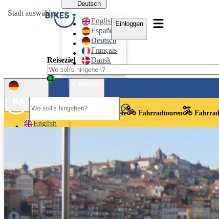
Deutsch
Stadt auswählen
English
Einloggen
Español
Deutsch
Français
Reiseziel
Dansk
Nederlands
Einloggen
Deutsch
Reiseziele
Fahrradtouren
Fahrrad
English
Español
Deutsch
Français
Dansk
Nederlands