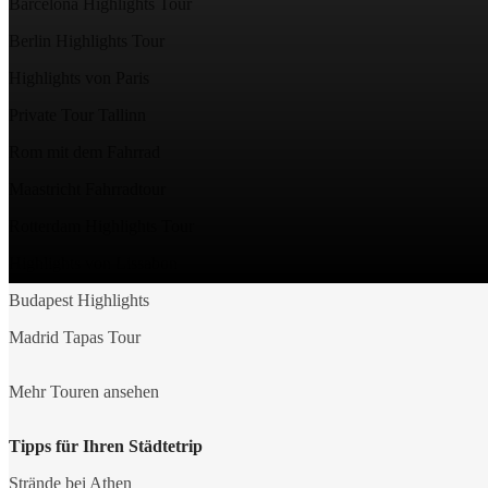
Barcelona Highlights Tour
Berlin Highlights Tour
Highlights von Paris
Private Tour Tallinn
Rom mit dem Fahrrad
Maastricht Fahrradtour
Rotterdam Highlights Tour
Highlights von Lissabon
Budapest Highlights
Madrid Tapas Tour
Mehr Touren ansehen
Tipps für Ihren Städtetrip
Strände bei Athen