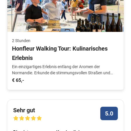
2 Stunden
Honfleur Walking Tour: Kulinarisches
Erlebnis
Ein einzigartiges Erlebnis entlang der Aromen der
Normandie. Erkunde die stimmungsvollen Straßen und
lerne lokale Produzenten und Spezialitäten kennen.
€ 65,-
Sehr gut
5.0