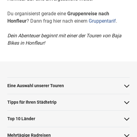
Du organisierst gerade eine
Gruppenreise nach
Honfleur
? Dann frag hier nach einem
Gruppentarif
.
Dein Abenteuer beginnt mit einer der Touren von Baja
Bikes in Honfleur!
Eine Auswahl unserer Touren
Barcelona Highlights Tour
Tipps für Ihren Städtetrip
Berlin Highlights Tour
Strände bei Athen
Top 10 Länder
Highlights von Paris
Barcelonas Stadtteile
Niederlande
Private Tour Tallinn
Mehrtägige Radreisen