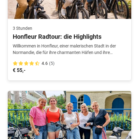
3 Stunden
Honfleur Radtour: die Highlights
Willkommen in Honfleur, einer malerischen Stadt in der
Normandie, die für ihre charmanten Häfen und ihre
beeindruckende Architektur bekannt ist. Eine Radtour
4.6
(5)
durch diese wunderschöne Stadt ist eine einzigartige
€ 55,-
Möglichkeit, ihre reiche Geschichte, ihr kulturelles Leben
und ihre atemberaubende Natur zu entdecken.