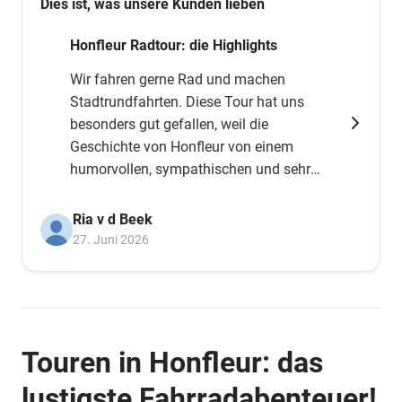
Dies ist, was unsere Kunden lieben
Honfleur Radtour: die Highlights
Wir fahren gerne Rad und machen
Stadtrundfahrten. Diese Tour hat uns
besonders gut gefallen, weil die
Geschichte von Honfleur von einem
humorvollen, sympathischen und sehr
sachkundigen Mann erzählt wurde. Tipp:
Unbedingt ausprobieren!
Ria v d Beek
27. Juni 2026
Touren in Honfleur: das
lustigste Fahrradabenteuer!