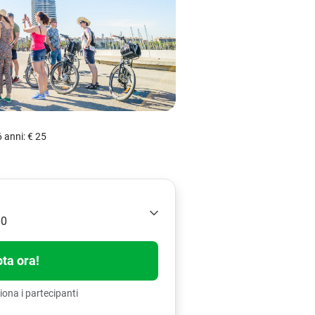
6 anni: € 25
00
ta ora!
iona i partecipanti