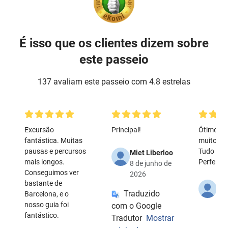
É isso que os clientes dizem sobre
este passeio
137 avaliam este passeio com 4.8 estrelas
Excursão
Principal!
Ótimo pas
fantástica. Muitas
muito si
pausas e percursos
Tudo em 
Miet Liberloo
mais longos.
Perfeito!
8 de junho de
Conseguimos ver
2026
bastante de
Tob
Traduzido
Barcelona, e o
Kli
nosso guia foi
com o Google
7 d
fantástico.
20
Tradutor
Mostrar