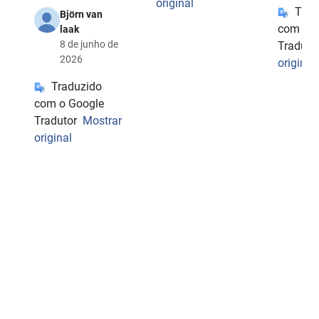
original
Trad
Björn van
com o G
laak
8 de junho de
Traduto
2026
original
Traduzido
com o Google
Tradutor
Mostrar
original