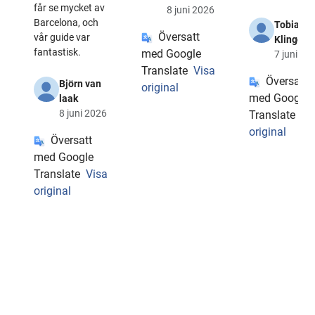
får se mycket av
8 juni 2026
Barcelona, och
Tobias
Översatt
vår guide var
Klingen
fantastisk.
med Google
7 juni 20
Translate
Visa
Översatt
Björn van
original
med Google
laak
8 juni 2026
Translate
Vi
original
Översatt
med Google
Translate
Visa
original