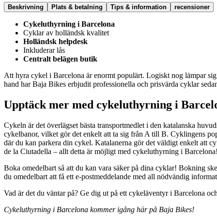
Beskrivning
Plats & betalning
Tips & information
recensioner
Cykeluthyrning i Barcelona
Cyklar av holländsk kvalitet
Holländsk helpdesk
Inkluderar lås
Centralt belägen butik
Att hyra cykel i Barcelona är enormt populärt. Logiskt nog lämpar sig
hand har Baja Bikes erbjudit professionella och prisvärda cyklar se
Upptäck mer med cykeluthyrning i Barcel
Cykeln är det överlägset bästa transportmedlet i den katalanska huvuds
cykelbanor, vilket gör det enkelt att ta sig från A till B. Cyklingens po
där du kan parkera din cykel. Katalanerna gör det väldigt enkelt att cy
de la Ciutadella – allt detta är möjligt med cykeluthyrning i Barcelona! 
Boka omedelbart så att du kan vara säker på dina cyklar! Bokning sker 
du omedelbart att få ett e-postmeddelande med all nödvändig informat
Vad är det du väntar på? Ge dig ut på ett cykeläventyr i Barcelona och
Cykeluthyrning i Barcelona kommer igång här på Baja Bikes!