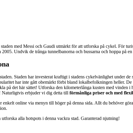
 staden med Messi och Gaudi utmärkt för att utforska på cykel. För tur
dan 2005. Undvik de trånga tunnelbanorna och bussarna och hoppa på en
ona
taden. Staden har investerat kraftigt i stadens cykelvänlighet under de 
pularitet har inte gått obemärkt förbi bland lokalbefolkningen heller. De bö
kla på det här sättet! Utforska den kilometerlånga kusten med vinden i hå
Naturligtvis erbjuder vi dig detta till
förmånliga priser och med flexib
enkelt online via menyn till höger på denna sida. Allt du behöver göra 
ion.
 utforska alla hotspots i denna vackra stad. Garanterad njutning!