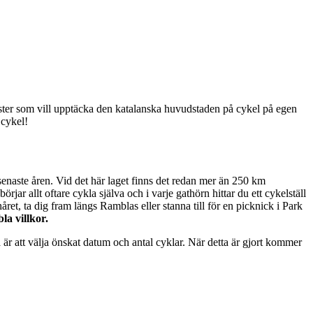
ister som vill upptäcka den katalanska huvudstaden på cykel på egen
 cykel!
senaste åren. Vid det här laget finns det redan mer än 250 km
rjar allt oftare cykla själva och i varje gathörn hittar du ett cykelställ
ret, ta dig fram längs Ramblas eller stanna till för en picknick i Park
la villkor.
är att välja önskat datum och antal cyklar. När detta är gjort kommer