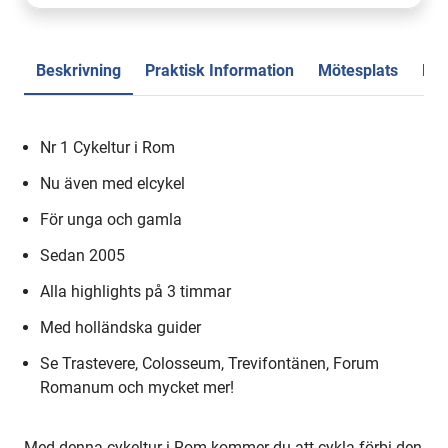
Beskrivning
Praktisk Information
Mötesplats
Rec
Nr 1 Cykeltur i Rom
Nu även med elcykel
För unga och gamla
Sedan 2005
Alla highlights på 3 timmar
Med holländska guider
Se Trastevere, Colosseum, Trevifontänen, Forum
Romanum och mycket mer!
Med denna cykeltur i Rom kommer du att cykla förbi den