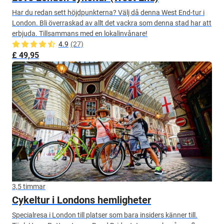
Har du redan sett höjdpunkterna? Välj då denna West End-tur i
London. Bli överraskad av allt det vackra som denna stad har att
erbjuda. Tillsammans med en lokalinvånare!
4.9
(27)
£ 49,95
3,5 timmar
Cykeltur i Londons hemligheter
Specialresa i London till platser som bara insiders känner till.