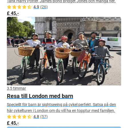
Tänk Harry Potter, James Bond Bridget Jones och många fler.
4.9
(26)
£ 45,-
3,5 timmar
Resa till London med barn
Speciellt för barn är sightseeing på cykel perfekt. Satsa på den
här cykelturen i London om du vill ha en topptur med familjen.
4.8
(57)
£ 45,-