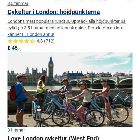
3,5 timmar
Cykeltur i London: höjdpunkterna
Londons mest populära rundtur. Upptäck alla höjdpunkter på
cykel på 3,5 timmar med holländsk guide. Perfekt om du inte
känner till London ännu!
4.8
(712)
£ 45,-
3 timmar
Love London cykeltur (West End)