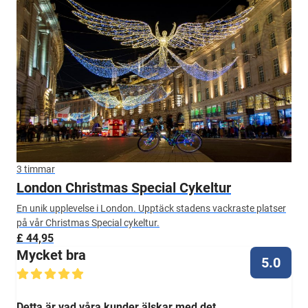
3 timmar
London Christmas Special Cykeltur
En unik upplevelse i London. Upptäck stadens vackraste platser
på vår Christmas Special cykeltur.
£ 44,95
Mycket bra
5.0
Detta är vad våra kunder älskar med det