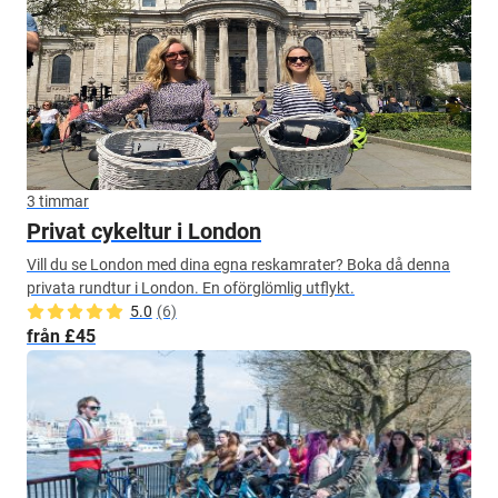
3 timmar
Privat cykeltur i London
Vill du se London med dina egna reskamrater? Boka då denna
privata rundtur i London. En oförglömlig utflykt.
5.0
(6)
från £45