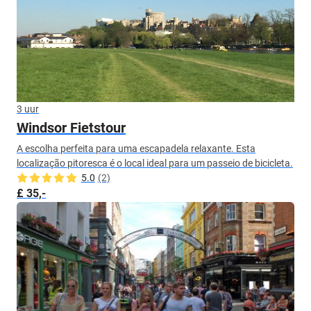
3 uur
Windsor Fietstour
A escolha perfeita para uma escapadela relaxante. Esta
localização pitoresca é o local ideal para um passeio de bicicleta.
5.0
(2)
£ 35,-