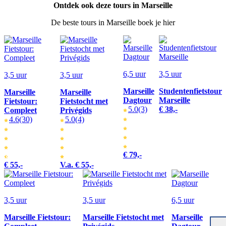
Ontdek ook deze tours in Marseille
De beste tours in Marseille boek je hier
6,5 uur
3,5 uur
3,5 uur
3,5 uur
Marseille
Studentenfietstour
Marseille
Marseille
Dagtour
Marseille
Fietstour:
Fietstocht met
5.0
(3)
€ 38,-
Compleet
Privégids
4.6
(30)
5.0
(4)
€ 79,-
€ 55,-
V.a. € 55,-
3,5 uur
3,5 uur
6,5 uur
Marseille Fietstour:
Marseille Fietstocht met
Marseille