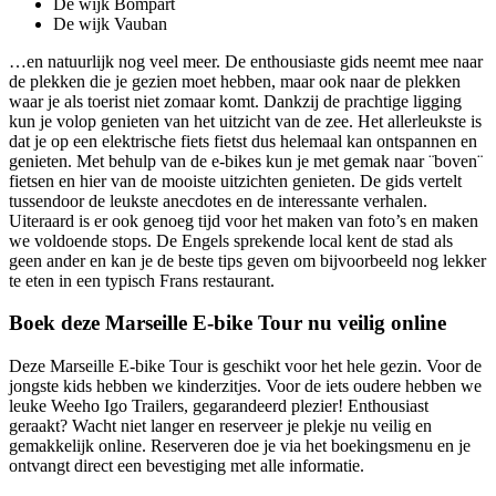
De wijk Bompart
De wijk Vauban
…en natuurlijk nog veel meer. De enthousiaste gids neemt mee naar
de plekken die je gezien moet hebben, maar ook naar de plekken
waar je als toerist niet zomaar komt. Dankzij de prachtige ligging
kun je volop genieten van het uitzicht van de zee. Het allerleukste is
dat je op een elektrische fiets fietst dus helemaal kan ontspannen en
genieten. Met behulp van de e-bikes kun je met gemak naar ¨boven¨
fietsen en hier van de mooiste uitzichten genieten. De gids vertelt
tussendoor de leukste anecdotes en de interessante verhalen.
Uiteraard is er ook genoeg tijd voor het maken van foto’s en maken
we voldoende stops. De Engels sprekende local kent de stad als
geen ander en kan je de beste tips geven om bijvoorbeeld nog lekker
te eten in een typisch Frans restaurant.
Boek deze Marseille E-bike Tour nu veilig online
Deze Marseille E-bike Tour is geschikt voor het hele gezin. Voor de
jongste kids hebben we kinderzitjes. Voor de iets oudere hebben we
leuke Weeho Igo Trailers, gegarandeerd plezier! Enthousiast
geraakt? Wacht niet langer en reserveer je plekje nu veilig en
gemakkelijk online. Reserveren doe je via het boekingsmenu en je
ontvangt direct een bevestiging met alle informatie.