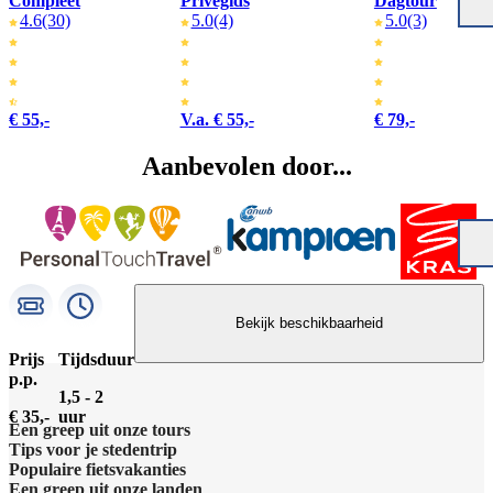
Compleet
Privégids
Dagtour
4.6
(30)
5.0
(4)
5.0
(3)
€ 55,-
V.a. € 55,-
€ 79,-
Aanbevolen door...
Bekijk beschikbaarheid
Prijs
Tijdsduur
p.p.
1,5 - 2
€ 35,-
uur
Een greep uit onze tours
Tips voor je stedentrip
Barcelona Panorama tour
Populaire fietsvakanties
Wat te doen in Amsterdam
Een greep uit onze landen