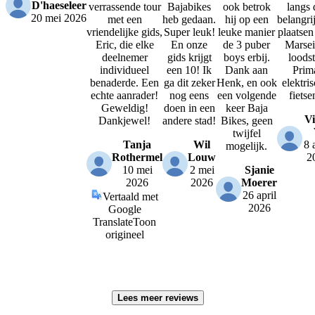
D'haeseleer
verrassende tour
Bajabikes
ook betrok
langs 
20 mei 2026
met een
heb gedaan.
hij op een
belangri
vriendelijke gids,
Super leuk!
leuke manier
plaatsen
Eric, die elke
En onze
de 3 puber
Marsei
deelnemer
gids krijgt
boys erbij.
loodst
individueel
een 10! Ik
Dank aan
Prim
benaderde. Een
ga dit zeker
Henk, en ook
elektri
echte aanrader!
nog eens
een volgende
fietse
Geweldig!
doen in een
keer Baja
V
Dankjewel!
andere stad!
Bikes, geen
twijfel
Tanja
Wil
8 
mogelijk.
Rothermel
Louw
2
10 mei
2 mei
Sjanie
2026
2026
Moerer
26 april
Vertaald met
2026
Google
Translate
Toon
origineel
Lees meer reviews