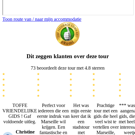
Toon route van / naar mijn accommodatie
Dit zeggen klanten over deze tour
73 beoordeelt deze tour met 4.8 sterren
TOFFE
Perfect voor
Het was
Prachtige
*** was
VRIENDELIJKE
iedereen die een
mijn eerste
tour met een
aangen
GIDS ! Gaf
eerste indruk van
keer dat ik
gids die heel
gids, di
voldoende uitleg.
Marseille wil
een
veel wist te
met heel
krijgen. Een
stadstour
vertellen over
interess
Christine
fantastische en
met
Marseille,
weetj