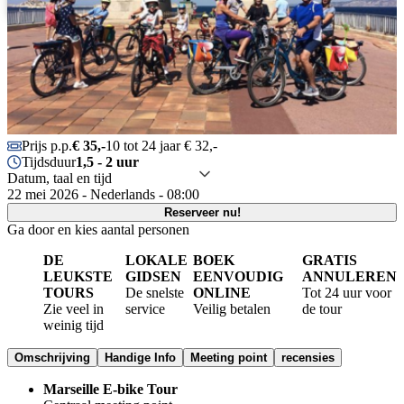
Português
Prijs p.p.
€ 35,-
10 tot 24 jaar € 32,-
Tijdsduur
1,5 - 2 uur
Datum, taal en tijd
22 mei 2026 - Nederlands - 08:00
Reserveer nu!
Ga door en kies aantal personen
DE
LOKALE
BOEK
GRATIS
LEUKSTE
GIDSEN
EENVOUDIG
ANNULEREN
TOURS
De snelste
ONLINE
Tot 24 uur voor
Zie veel in
service
Veilig betalen
de tour
weinig tijd
Omschrijving
Handige Info
Meeting point
recensies
Marseille E-bike Tour