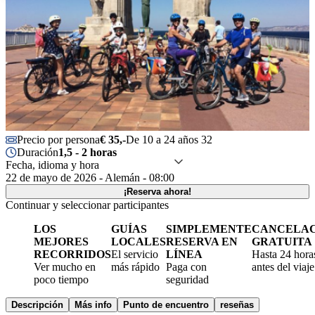
Precio por persona
€ 35,-
De 10 a 24 años 32
Duración
1,5 - 2 horas
Fecha, idioma y hora
22 de mayo de 2026 - Alemán - 08:00
¡Reserva ahora!
Continuar y seleccionar participantes
LOS
GUÍAS
SIMPLEMENTE
CANCELA
MEJORES
LOCALES
RESERVA EN
GRATUITA
RECORRIDOS
El servicio
LÍNEA
Hasta 24 hora
Ver mucho en
más rápido
Paga con
antes del viaje
poco tiempo
seguridad
Descripción
Más info
Punto de encuentro
reseñas