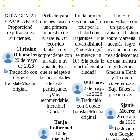
¡GUÍA GENIAL
Perfecto para
Era la primera
Un tour
Y AMIGABLE!
quienes buscan
vez que hacía un
maravilloso con
Proporcionó
una primera
tour por la
un guía que
explicaciones
impresión de
ciudad con
sabía muchísimo
suficientes.
Marsella. Un
Bajabikes. ¡Fue
sobre Marsella;
recorrido
divertidísimo!
además, logró
Christine
fantástico y
¡Y nuestro guía
involucrar a los
D'haeseleer
sorprendente con
se merece un
tres adolescentes
20 de mayo
un guía muy
10! ¡Sin duda lo
de una manera
de 2026
amable, Eric,
repetiré en otra
muy divertida.
Traducido con
que se adaptó a
ciudad!
Gracias a Henk,
Google
las necesidades
y sin duda
Wil Louw
Translate
Mostrar
de cada
volveremos a
2 de mayo
original
participante.
Baja Bikes la
de 2026
¡Muy
próxima vez.
recomendable!
Traducido
Sjanie
¡Increíble!
con Google
Moerer
¡Gracias!
Translate
Mostrar
26 de abril
original
Tanja
de 2026
Rothermel
Traducido
10 de
con Google
mayo de
Translate
Mostrar