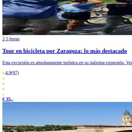
2,5 horas
Tour en bicicleta por Zaragoza: lo más destacado
Esta excursión es absolutamente turística en su máxima expresión. V
4.9
(97)
€ 35,-