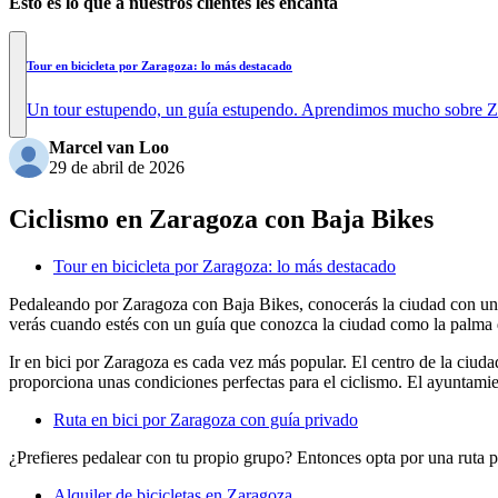
Esto es lo que a nuestros clientes les encanta
Tour en bicicleta por Zaragoza: lo más destacado
Un tour estupendo, un guía estupendo. Aprendimos mucho sobre Z
Marcel van Loo
29 de abril de 2026
Ciclismo en Zaragoza con Baja Bikes
Tour en bicicleta por Zaragoza: lo más destacado
Pedaleando por Zaragoza con Baja Bikes, conocerás la ciudad con un 
verás cuando estés con un guía que conozca la ciudad como la palma d
Ir en bici por Zaragoza es cada vez más popular. El centro de la ciuda
proporciona unas condiciones perfectas para el ciclismo. El ayuntamie
Ruta en bici por Zaragoza con guía privado
¿Prefieres pedalear con tu propio grupo? Entonces opta por una ruta p
Alquiler de bicicletas en Zaragoza