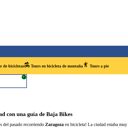
r de bicicletas
Tours en bicicleta de montaña
Tours a pie
dad con una guía de Baja Bikes
tes del pasado recorriendo
Zaragoza
en bicicleta! La ciudad estaba muy 