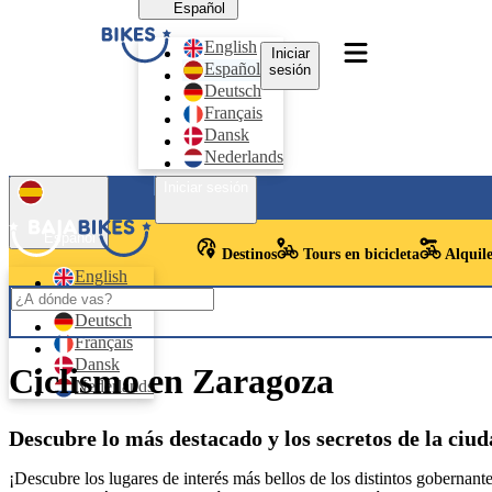
Español
English
Iniciar
Español
sesión
Deutsch
Français
Dansk
Nederlands
Iniciar sesión
Español
Destinos
Tours en bicicleta
Alquile
English
Español
Deutsch
Français
Dansk
Ciclismo en Zaragoza
Nederlands
Descubre lo más destacado y los secretos de la ciu
¡Descubre los lugares de interés más bellos de los distintos gobernan