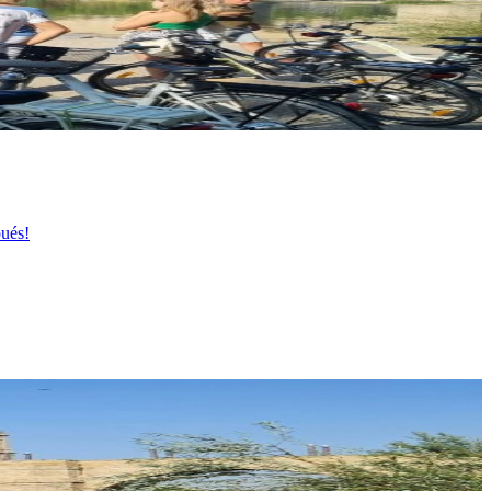
pués!