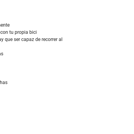
mente
con tu propia bici
y que ser capaz de recorrer al
as
chas