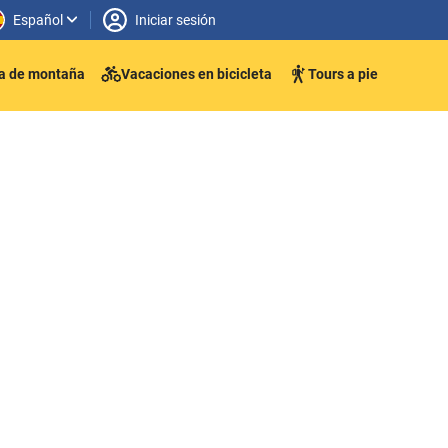
Español
Iniciar sesión
ta de montaña
Vacaciones en bicicleta
Tours a pie