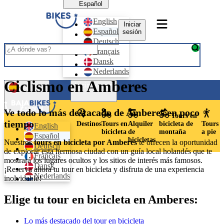
Español
English
Iniciar
Español
sesión
Deutsch
Français
Dansk
Nederlands
Ciclismo en Amberes
Iniciar sesión
Español
Ve todo lo más destacado de Amberes en poco
Tours en
tiempo
Destinos
Tours en
Alquiler
bicicleta de
Tours
English
bicicleta
de
montaña
a pie
Español
bicicletas
Nuestros
tours en bicicleta por Amberes
te ofrecen la oportunidad
Deutsch
de explorar esta hermosa ciudad con un guía local holandés que te
Français
mostrará los lugares ocultos y los sitios de interés más famosos.
Dansk
¡Reserva ahora tu tour en bicicleta y disfruta de una experiencia
Nederlands
inolvidable!
Elige tu tour en bicicleta en Amberes:
Lo más destacado del tour en bicicleta