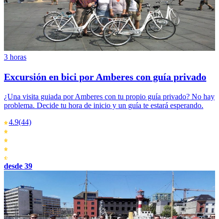
3 horas
Excursión en bici por Amberes con guía privado
¿Una visita guiada por Amberes con tu propio guía privado? No hay
problema. Decide tu hora de inicio y un guía te estará esperando.
4.9
(44)
desde 39