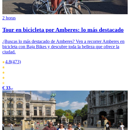
2 horas
Tour en bicicleta por Amberes: lo más destacado
¿Buscas lo más destacado de Amberes? Ven a recorrer Amberes en
bicicleta con Baja Bikes y descubre toda la belleza que ofrece la
ciudad.
4.8
(473)
€ 33,-