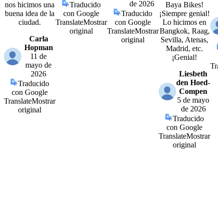
de 2026
nos hicimos una
Traducido
Baya Bikes!
buena idea de la
con Google
Traducido
¡Siempre genial!
ciudad.
Translate
Mostrar
con Google
Lo hicimos en
original
Translate
Mostrar
Bangkok, Raag,
Carla
original
Sevilla, Atenas,
Hopman
Madrid, etc.
11 de
¡Genial!
mayo de
Tr
2026
Liesbeth
den Hoed-
Traducido
Compen
con Google
5 de mayo
Translate
Mostrar
de 2026
original
Traducido
con Google
Translate
Mostrar
original