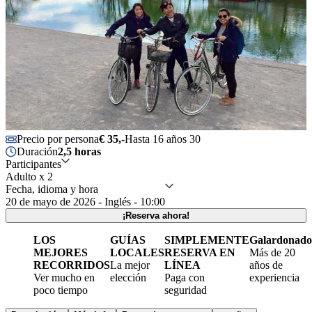
Precio por persona
€ 35,-
Hasta 16 años 30
Duración
2,5 horas
Participantes
Adulto x 2
Fecha, idioma y hora
20 de mayo de 2026 - Inglés - 10:00
¡Reserva ahora!
LOS
GUÍAS
SIMPLEMENTE
Galardonado
MEJORES
LOCALES
RESERVA EN
Más de 20
RECORRIDOS
La mejor
LÍNEA
años de
Ver mucho en
elección
Paga con
experiencia
poco tiempo
seguridad