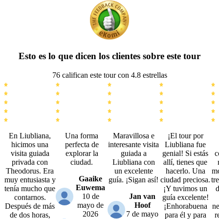
Esto es lo que dicen los clientes sobre este tour
76 califican este tour con 4.8 estrellas
En Liubliana,
Una forma
Maravillosa e
¡El tour por
hicimos una
perfecta de
interesante visita
Liubliana fue
visita guiada
explorar la
guiada a
genial! Si estás
c
privada con
ciudad.
Liubliana con
allí, tienes que
Theodorus. Era
un excelente
hacerlo. Una
mo
Gaaike
muy entusiasta y
guía. ¡Sigan así!
ciudad preciosa.
tr
Euwema
tenía mucho que
¡Y tuvimos un
d
10 de
Jan van
contarnos.
guía excelente!
mayo de
Hoof
Después de más
¡Enhorabuena
ne
2026
7 de mayo
de dos horas,
para él y para
r