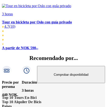
3 horas
Tour en bicicleta por Oslo con guía privado
4.7
(10)
A partir de NOK 590,-
Recomendado por...
Comprobar disponibilidad
Precio por
Duración
persona
3 horas
440 NOK.
Top 10 Tours En Bici
Top 10 Alquiler De Bicis
Lo más destacado de Ámsterdam
Paises