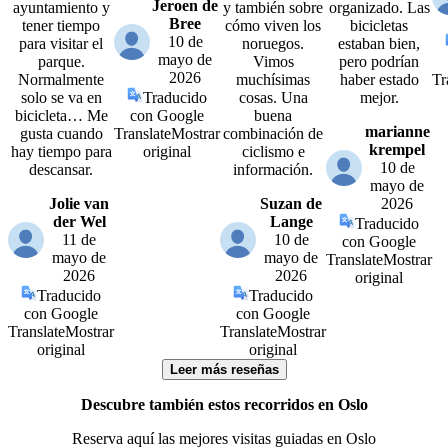
Jeroen de
ayuntamiento y
y también sobre
organizado. Las
Bree
tener tiempo
cómo viven los
bicicletas
10 de
para visitar el
noruegos.
estaban bien,
mayo de
parque.
Vimos
pero podrían
2026
Normalmente
muchísimas
haber estado
Tr
solo se va en
Traducido
cosas. Una
mejor.
bicicleta… Me
con Google
buena
marianne
gusta cuando
Translate
Mostrar
combinación de
krempel
hay tiempo para
original
ciclismo e
10 de
descansar.
información.
mayo de
Jolie van
Suzan de
2026
der Wel
Lange
Traducido
11 de
10 de
con Google
mayo de
mayo de
Translate
Mostrar
2026
2026
original
Traducido
Traducido
con Google
con Google
Translate
Mostrar
Translate
Mostrar
original
original
Leer más reseñas
Descubre también estos recorridos en Oslo
Reserva aquí las mejores visitas guiadas en Oslo