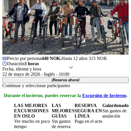
Precio por persona
440 NOK.
Hasta 12 años 315 NOK
Duración
3 horas
Fecha, idioma y hora
22 de mayo de 2026 - Inglés - 10:00
¡Reserva ahora!
Continuar y seleccionar participantes
Durante el invierno, puedes reservar la
Excursión de Invierno
.
LAS MEJORES
LAS
RESERVA
Galardonado
EXCURSIONES
MEJORES
SEGURA EN
Sin gastos de
EN OSLO
GUÍAS
LÍNEA
anulación
Ver mucho en poco
Sin gastos
Paga en el acto
tiempo
de reserva