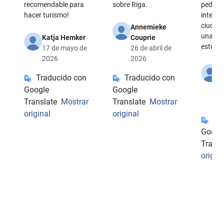
recomendable para
sobre Riga.
pedale
hacer turismo!
interru
ciudad 
Annemieke
unas bi
Katja Hemker
Couprie
estupe
17 de mayo de
26 de abril de
2026
2026
M
Traducido con
Traducido con
1
Google
Google
d
2
Translate
Mostrar
Translate
Mostrar
original
original
Tr
Googl
Transl
origin