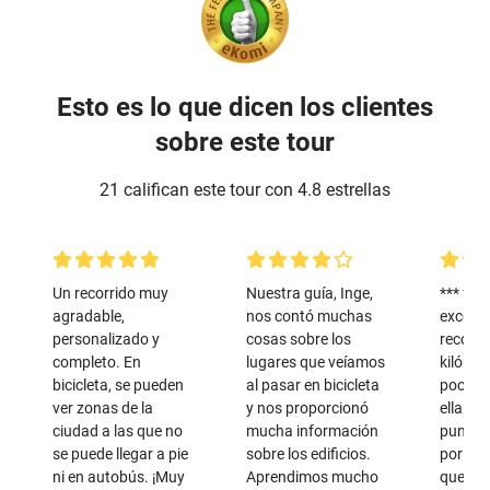
Esto es lo que dicen los clientes
sobre este tour
21 califican este tour con 4.8 estrellas
Un recorrido muy
Nuestra guía, Inge,
*** fue
agradable,
nos contó muchas
excelen
personalizado y
cosas sobre los
recorr
completo. En
lugares que veíamos
kilómet
bicicleta, se pueden
al pasar en bicicleta
pocas 
ver zonas de la
y nos proporcionó
ella co
ciudad a las que no
mucha información
puntos 
se puede llegar a pie
sobre los edificios.
por mic
ni en autobús. ¡Muy
Aprendimos mucho
que pu