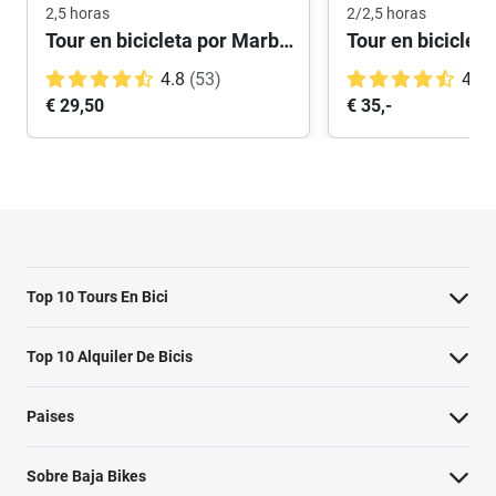
2,5 horas
2/2,5 horas
Tour en bicicleta por Marbella: lo más destacado
4.8
(53)
4.6
€ 29,50
€ 35,-
Top 10 Tours En Bici
Lo más destacado de Ámsterdam
Top 10 Alquiler De Bicis
Barcelona imprescindible
Alquiler de bicicletas Ámsterdam
Paises
Berlin Highlights Bike Tour
Alquiler de bicicletas Valencia
Italia
Lo mejor de Sevilla en Bicicleta
Sobre Baja Bikes
Alquiler de bicicletas Roma