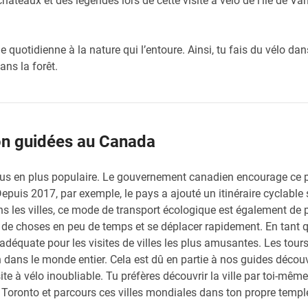
hâteaux et des légendes lors de cette visite à vélo de l’île de Va
vie quotidienne à la nature qui l’entoure. Ainsi, tu fais du vélo da
ans la forêt.
on guidées au Canada
lus en plus populaire. Le gouvernement canadien encourage ce
epuis 2017, par exemple, le pays a ajouté un itinéraire cyclable
ns les villes, ce mode de transport écologique est également de p
e choses en peu de temps et se déplacer rapidement. En tant que
adéquate pour les visites de villes les plus amusantes. Les tour
 dans le monde entier. Cela est dû en partie à nos guides découv
ite à vélo inoubliable. Tu préfères découvrir la ville par toi-même
Toronto et parcours ces villes mondiales dans ton propre templ