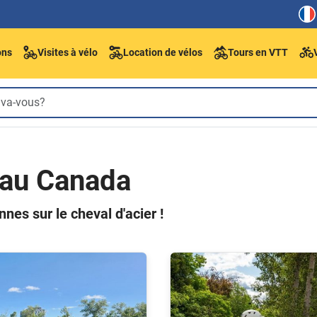
ons
Visites à vélo
Location de vélos
Tours en VTT
 au Canada
nes sur le cheval d'acier !