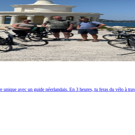
ère unique avec un guide néerlandais. En 3 heures, tu feras du vélo à trav