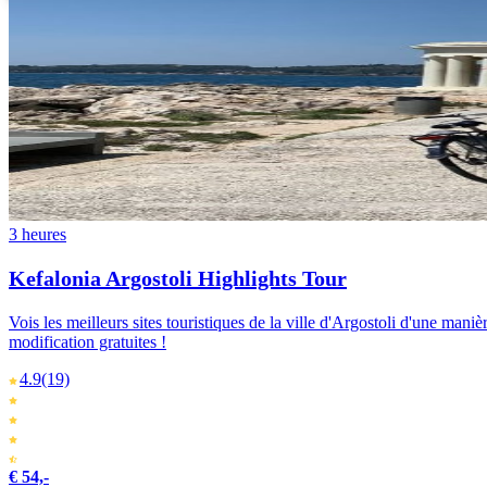
3 heures
Kefalonia Argostoli Highlights Tour
Vois les meilleurs sites touristiques de la ville d'Argostoli d'une mani
modification gratuites !
4.9
(19)
€ 54,-