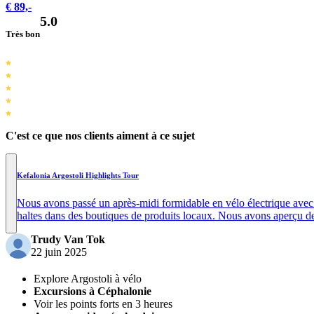
€ 89,-
5.0
Très bon
C'est ce que nos clients aiment à ce sujet
Kefalonia Argostoli Highlights Tour
Nous avons passé un après-midi formidable en vélo électrique avec n
haltes dans des boutiques de produits locaux. Nous avons aperçu de
Trudy Van Tok
22 juin 2025
Explore Argostoli à vélo
Excursions à Céphalonie
Voir les points forts en 3 heures