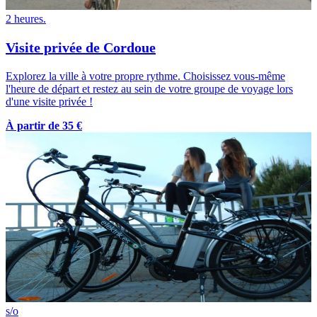
2 heures.
Visite privée de Cordoue
Explorez la ville à votre propre rythme. Choisissez vous-même
l'heure de départ et restez au sein de votre groupe de voyage lors
d'une visite privée !
À partir de 35 €
s/o