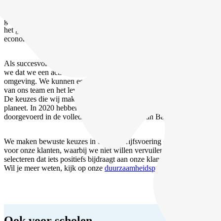
Op de fiets verbrand je geen brandstof, je maakt geen lawaai, je laat
geen afval en Co2 achter. Je beleeft de bestemming als een local en
het grootste deel van het boekingsbedrag vloeit meteen de lokale
economie in.
Als succesvolle onderneming die al sinds 2005 bestaat, onderkennen
we dat we een actieve rol spelen in het bepalen van onze directe
omgeving. We kunnen een positieve impact hebben op het welzijn
van ons team en het leven van onze zakenpartners en onze klanten.
De keuzes die wij maken hebben ook een – kleine – impact op de
planeet. In 2020 hebben we duurzaamheid als kernwaarde
doorgevoerd in de volledige bedrijfsvoering van Baja Bikes.
We maken bewuste keuzes in onze bedrijfsvoering en in het aanbod
voor onze klanten, waarbij we niet willen vervuilen en een aanbod
selecteren dat iets positiefs bijdraagt aan onze klanten.
Wil je meer weten, kijk op onze
duurzaamheidspagina
.
Ook voor scholen,