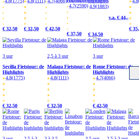
Highlights
4.8
(1775)
4.8
(1111)
4.7
(4066)
highlights
4.8
4.7
(2590)
4.9
(1883)
v.a. € 44,-
€ 32,50
€ 32,50
€ 42,50
€ 35,
€ 37,50
€ 34,50
3 uur
2,5 à 3 uur
3 uur
Sevilla Fietstour: de
Malaga Fietstour: de
Rome Fietstour: de
Highlights
Highlights
Highlights
4.8
(1775)
4.8
(1111)
4.7
(4066)
€ 32,50
€ 32,50
€ 42,50
3 uur
2,5 à 3
3 à 3,5
3,5 uur
2,5 à 3 uur