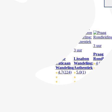
Rome
Parijs
Berlijn
4.7
(113)
4.8
(20)
4.7
(41)
V.a. € 4,-
V.a. € 10,-
V.a. € 15,-
2 uur
2 uur
3 uur
3 uur
3 uur
Londen
Boedapest
Praag
Stadswandeling
Stadswandeling
Rome
Lissabon
Rondleidi
V.a. £ 19,50
4.6
(9)
Vaticaan
Wandeling:
4.6
(7)
Wandeling
Authentiek
4.7
(224)
5.0
(1)
€ 29,-
€ 39,50
€ 89,50
€ 22,-