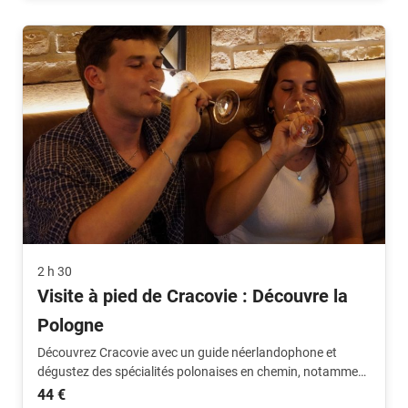
2 h 30
Visite à pied de Cracovie : Découvre la
Pologne
Découvrez Cracovie avec un guide néerlandophone et
dégustez des spécialités polonaises en chemin, notamment
des pierogi, de la vodka, de la bière artisanale et du vin
44 €