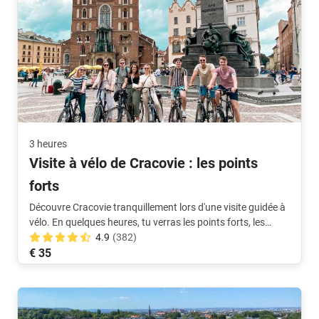
3 heures
Visite à vélo de Cracovie : les points
forts
Découvre Cracovie tranquillement lors d'une visite guidée à
vélo. En quelques heures, tu verras les points forts, les
endroits les plus agréables et où les habitants aiment se
4.9
(382)
retrouver.
€ 35