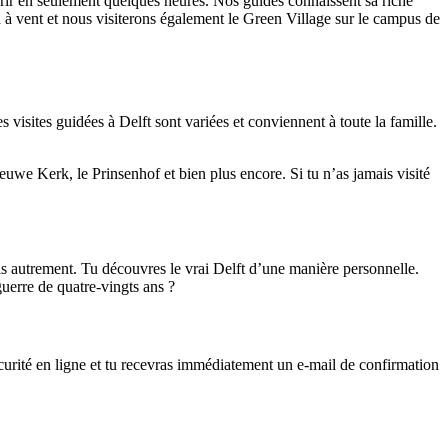
ffrir en seulement quelques heures. Nos guides connaissent sa riche
n à vent et nous visiterons également le Green Village sur le campus de
isites guidées à Delft sont variées et conviennent à toute la famille.
euwe Kerk, le Prinsenhof et bien plus encore. Si tu n’as jamais visité
ais autrement. Tu découvres le vrai Delft d’une manière personnelle.
guerre de quatre-vingts ans ?
sécurité en ligne et tu recevras immédiatement un e-mail de confirmation