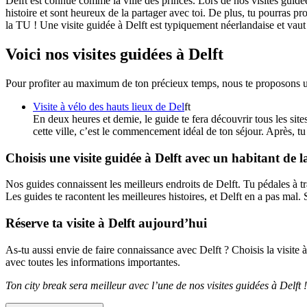
Delft est connue comme la ville des princes. Lors de nos visites guidée
histoire et sont heureux de la partager avec toi. De plus, tu pourras 
la TU ! Une visite guidée à Delft est typiquement néerlandaise et vaut
Voici nos visites guidées à Delft
Pour profiter au maximum de ton précieux temps, nous te proposons un i
Visite à vélo des hauts lieux de Del
ft
En deux heures et demie, le guide te fera découvrir tous les site
cette ville, c’est le commencement idéal de ton séjour. Après, t
Choisis une visite guidée à Delft avec un habitant de la
Nos guides connaissent les meilleurs endroits de Delft. Tu pédales à tr
Les guides te racontent les meilleures histoires, et Delft en a pas mal.
Réserve ta visite à Delft aujourd’hui
As-tu aussi envie de faire connaissance avec Delft ? Choisis la visite 
avec toutes les informations importantes.
Ton city break sera meilleur avec l’une de nos visites guidées à Delft !