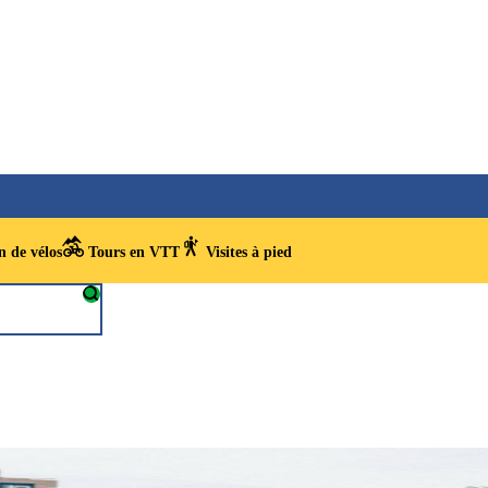
 de vélos
Tours en VTT
Visites à pied