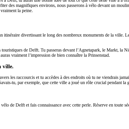
s à Delft, tu auras une bonne idée de tout ce que cette belle ville a à o
profiter des magnifiques environs, nous passerons à vélo devant un mouli
 vraiment la peine.
tinéraire divertissant le long des nombreux monuments de la ville. Les v
s touristiques de Delft. Tu passeras devant l’Agnetapark, le Markt, la Ni
u auras vraiment l’impression de bien connaître la Prinsenstad.
 ville.
avers les raccourcis et tu accèdes à des endroits où tu ne viendrais jam
 Savais-tu, par exemple, que cette ville a joué un rôle crucial pendant la 
à vélo de Delft et fais connaissance avec cette perle. Réserve en toute 