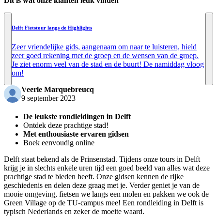
Dit is wat onze klanten leuk vinden
Delft Fietstour langs de Highlights
Zeer vriendelijke gids, aangenaam om naar te luisteren, hield
zeer goed rekening met de groep en de wensen van de groep.
Je ziet enorm veel van de stad en de buurt! De namiddag vloog
om!
Veerle Marquebreucq
9 september 2023
De leukste rondleidingen in Delft
Ontdek deze prachtige stad!
Met enthousiaste ervaren gidsen
Boek eenvoudig online
Delft staat bekend als de Prinsenstad. Tijdens onze tours in Delft
krijg je in slechts enkele uren tijd een goed beeld van alles wat deze
prachtige stad te bieden heeft. Onze gidsen kennen de rijke
geschiedenis en delen deze graag met je. Verder geniet je van de
mooie omgeving, fietsen we langs een molen en pakken we ook de
Green Village op de TU-campus mee! Een rondleiding in Delft is
typisch Nederlands en zeker de moeite waard.