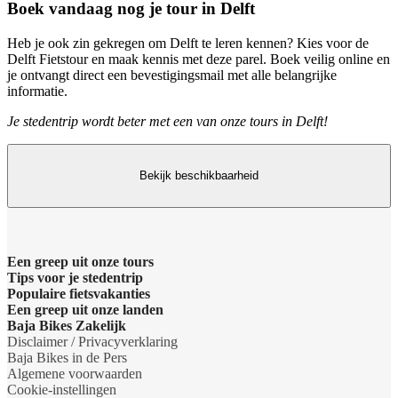
Boek vandaag nog je tour in Delft
Heb je ook zin gekregen om Delft te leren kennen? Kies voor de
Delft Fietstour en maak kennis met deze parel. Boek veilig online en
je ontvangt direct een bevestigingsmail met alle belangrijke
informatie.
Je stedentrip wordt beter met een van onze tours in Delft!
Bekijk beschikbaarheid
Een greep uit onze tours
Tips voor je stedentrip
Barcelona Panorama tour
Populaire fietsvakanties
Wat te doen in Amsterdam
Een greep uit onze landen
Dubai Highlights fietstour
Fietsvakantie Duitsland
Baja Bikes Zakelijk
Wat te doen in Barcelona
Belgie
Disclaimer / Privacyverklaring
Dublin fietstour
Fietsvakantie Frankrijk
Neem contact op
Baja Bikes in de Pers
Wat te doen in Berlijn
Denemarken
Algemene voorwaarden
Kaapstad Township tour
Fietsvakantie Italie
Over ons
Cookie-instellingen