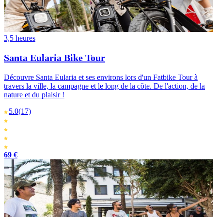
3,5 heures
Santa Eularia Bike Tour
Découvre Santa Eularia et ses environs lors d'un Fatbike Tour à
travers la ville, la campagne et le long de la côte. De l'action, de la
nature et du plaisir !
5.0
(17)
69 €