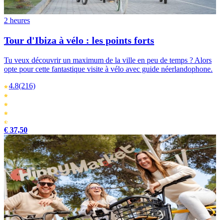
2 heures
Tour d'Ibiza à vélo : les points forts
Tu veux découvrir un maximum de la ville en peu de temps ? Alors
opte pour cette fantastique visite à vélo avec guide néerlandophone.
4.8
(216)
€ 37,50