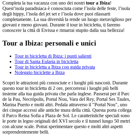
Completa la tua vacanza con uno dei nostri
tour a Ibiza
!
Quest’isola paradisiaca è conosciuta come l’isola delle feste, l’isola
degli hippy, l’isola del jet set e l’isola dove puoi rilassarti
completamente. La sua diversità la rende un luogo meraviglioso per
giovani e meno giovani. Durante il tour in bicicletta, ti faremo
conoscere la città di Eivissa e rimarrai stupito dalla sua bellezza!
Tour a Ibiza: personali e unici
Tour in bicicletta di Ibiza: i punti salienti
Tour di Santa Eularia in bicicletta
Tour in bicicletta a Ibiza con guida privata
Noleggio biciclette a Ibiza
Scopri le attrazioni più conosciute e i luoghi più nascosti. Durante
questo tour in bicicletta di 2 ore, percorrerai i luoghi più belli
insieme alla tua guida privata che parla inglese. Passerai per il Parc
de la Pau, Necrópolis, Portal Nou, Vara del Rey, Portal Ses Taules,
Marina Puerto e molti altri. Pedala attraverso il
"Portal Nou",
uno
dei cinque accessi alle antiche mura della città.
Questa porta collega
il Parco Reina Sofia a Plaza de Sol. Le caratteristiche speciali sono
le porte in legno originali del XVI secolo e il tunnel lungo 50 metri
con alcune scale. Potrai sperimentare questo e molti altri aspetti
sorprendentemente belli.