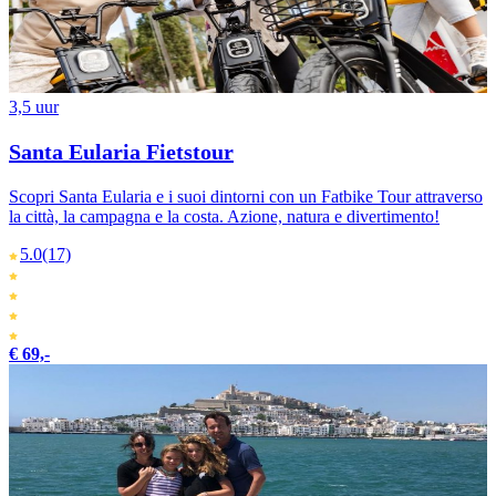
3,5 uur
Santa Eularia Fietstour
Scopri Santa Eularia e i suoi dintorni con un Fatbike Tour attraverso
la città, la campagna e la costa. Azione, natura e divertimento!
5.0
(17)
€ 69,-