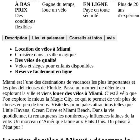
À BAS
Gagne du temps,
EN LIGNE
Plus de 20
PRIX
loue un vélo
Paye en toute
ans
Des
sécurité
d'expérien
conditions
flexibles
Description
Lieu et paiement
Conseils et infos
avis
Location de vélos à Miami
Croisière dans la ville magique
Des vélos de qualité
Vélos et sièges pour enfants disponibles
Réserve facilement en ligne
Miami est l’une des destinations de vacances les plus importantes et
les plus délicieuses de Floride. Passe un moment de détente en
explorant la ville et viens
louer des vélos à Miami
. C’est à vélo que
l’on explore le mieux la Magic City, ce qui te permet de voir plus de
choses en peu de temps. Visite les principales attractions telles que
Little Havana, Ocean Drive et Miami Beach. Dans la vie
quotidienne, tu remarqueras les nombreuses influences latines de la
ville. Un morceau d’Amérique latine aux États-Unis. Du plaisir à
l’état pur !