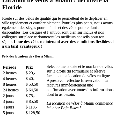
Location de vélos à Miami : découvre la
Floride
Roule sur des vélos de qualité qui te permettent de te déplacer en
ville rapidement et confortablement. Pour les plus petits, nous avons
également des sièges pour enfants et des vélos pour enfants
disponibles. Les casques et l’antivol sont bien sûr Inclus et nos
collègues sur place te donneront les meilleurs conseils pour ton
séjour.
Loue des vélos maintenant avec des conditions flexibles et
à un tarif avantageux !
Prix des locations de vélos à Miami
Sélectionne la date et le nombre de vélos
Période
Prix
sur la droite du formulaire et réserve
2 heures
$ 29,-
facilement ta location de vélos en ligne.
4 heures
$ 40,-
Après avoir effectué la réservation, tu
8 heures
$ 53,50
recevras immédiatement une
confirmation avec toutes les informations
24 heures
$ 64,50
dont tu as besoin.
2 jours
$ 75,-
3 jours
$ 85,50
La location de vélos à Miami commence
4 jours
$ 118,-
ici, chez Baja Bikes !
5 jours
$ 128,50