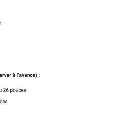
:
rver à l’avance) :
ou 26 pouces
bles