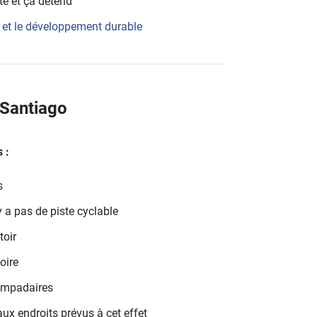
té et ça détend
 et le développement durable
 Santiago
 :
s
’y a pas de piste cyclable
toir
oire
lampadaires
ux endroits prévus à cet effet