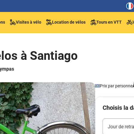
ons
Visites à vélo
Location de vélos
Tours en VTT
los à Santiago
 sympas
Prix par personne
Choisis la d
Jour de retra