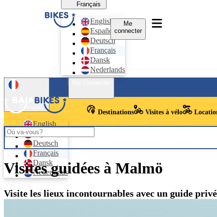
Français
English
Me
Español
connecter
Deutsch
Français
Dansk
Nederlands
Me connecter
Français
Destinations
Visites à vélo
Location
English
Español
Deutsch
Français
Dansk
Visites guidées à Malmö
Nederlands
Visite les lieux incontournables avec un guide privé