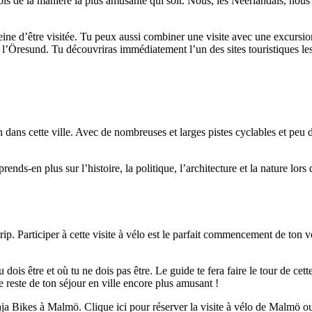
ois de la manière la plus amusante qui soit. Nous, les Néerlandais, nous
peine d’être visitée. Tu peux aussi combiner une visite avec une excursi
l’Öresund. Tu découvriras immédiatement l’un des sites touristiques les 
 dans cette ville. Avec de nombreuses et larges pistes cyclables et peu de 
ends-en plus sur l’histoire, la politique, l’architecture et la nature lor
. Participer à cette visite à vélo est le parfait commencement de ton voy
 dois être et où tu ne dois pas être. Le guide te fera faire le tour de ce
 reste de ton séjour en ville encore plus amusant !
aja Bikes à Malmö. Clique ici pour réserver la visite à vélo de Malmö ou 