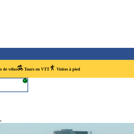
 de vélos
Tours en VTT
Visites à pied
.