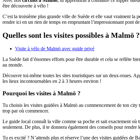
Avec nos
circuits à Malmö
, tu apprendras à connaître ce topper suéd
être découverte à vélo !
C’est la troisième plus grande ville de Suède et elle vaut vraiment la 
rendre ici en un rien de temps en empruntant l’impressionnant pont de 
Quelles sont les visites possibles à Malmö ?
Visite à vélo de Malmö avec guide privé
La Suède fait d’énormes efforts pour être durable et cela se reflète bien
au monde.
Découvre toi-même toutes les sites touristiques sur un deux-roues. Appr
les lieux incontournables en 2 à 3 heures environ !
Pourquoi les visites à Malmö ?
Tu choisis les visites guidées à Malmö au commencement de ton city trip
trop par où commencer.
Le guide local connaît la ville comme sa poche et sait exactement où tu
seulement. De plus, il te donnera également des conseils pour rendre le
Tu es excité ? N’attends plus et réserve l’une des visites guidées de B