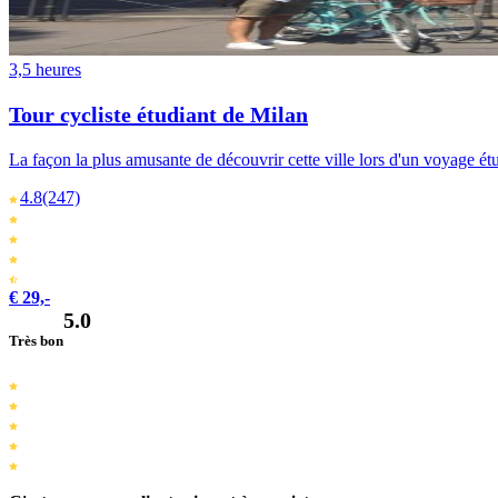
3,5 heures
Tour cycliste étudiant de Milan
La façon la plus amusante de découvrir cette ville lors d'un voyage étudi
4.8
(247)
€ 29,-
5.0
Très bon