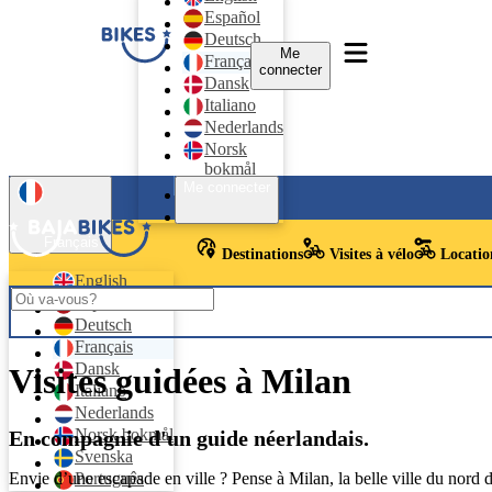
Español
Deutsch
Me
Français
connecter
Dansk
Italiano
Nederlands
Norsk
bokmål
Me connecter
Svenska
Português
Français
Destinations
Visites à vélo
Location
English
Español
Deutsch
Français
Dansk
Visites guidées à Milan
Italiano
Nederlands
Norsk bokmål
En compagnie d'un guide néerlandais.
Svenska
Português
Envie d’une escapade en ville ? Pense à Milan, la belle ville du nord de