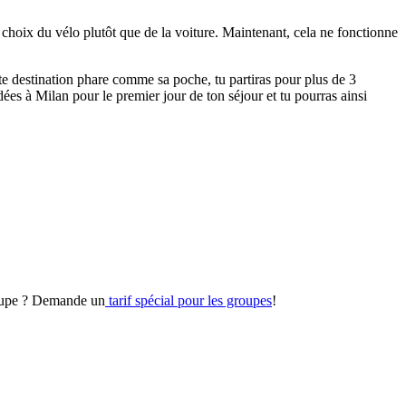
 le choix du vélo plutôt que de la voiture. Maintenant, cela ne fonctionne
te destination phare comme sa poche, tu partiras pour plus de 3
dées à Milan pour le premier jour de ton séjour et tu pourras ainsi
roupe ? Demande un
tarif spécial pour les groupes
!