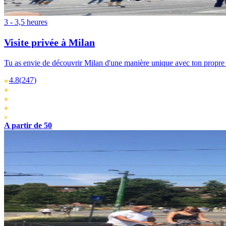
3 - 3,5 heures
Visite privée à Milan
Tu as envie de découvrir Milan d'une manière unique avec ton propre gr
4.8
(247)
A partir de 50