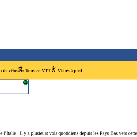
 de vélos
Tours en VTT
Visites à pied
 l’Italie ! Il y a plusieurs vols quotidiens depuis les Pays-Bas vers cett