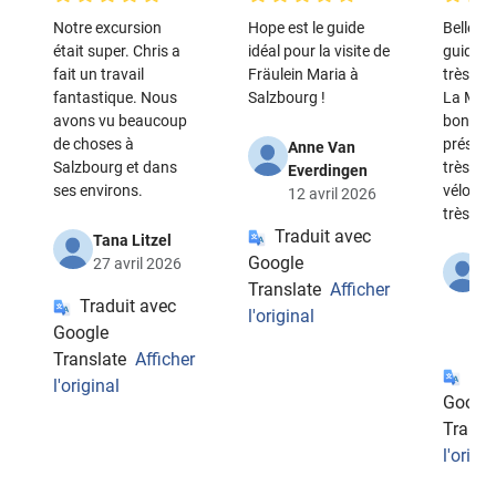
Notre excursion
Hope est le guide
Belle vi
était super. Chris a
idéal pour la visite de
guide c
fait un travail
Fräulein Maria à
très bie
fantastique. Nous
Salzbourg !
La Mélo
avons vu beaucoup
bonheur
de choses à
présent
Anne Van
Salzbourg et dans
très ag
Everdingen
ses environs.
vélos n'
12 avril 2026
très co
Traduit avec
Tana Litzel
Google
27 avril 2026
J
B
Translate
Afficher
Traduit avec
1
l'original
Google
2
Translate
Afficher
Tra
l'original
Googl
Transl
l'origin