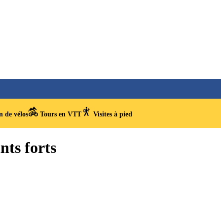
 de vélos
Tours en VTT
Visites à pied
nts forts