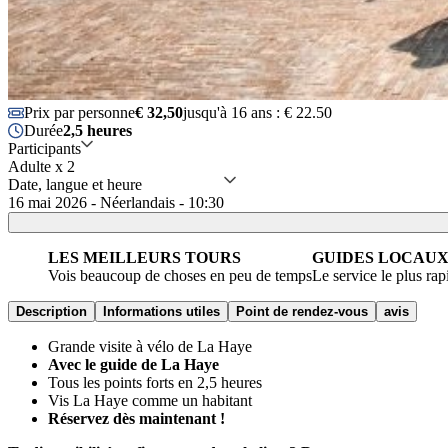
Prix par personne
€ 32,50
jusqu'à 16 ans : € 22.50
Durée
2,5 heures
Participants
Adulte x 2
Date, langue et heure
16 mai 2026 - Néerlandais - 10:30
LES MEILLEURS TOURS
GUIDES LOCAU
Vois beaucoup de choses en peu de temps
Le service le plus rap
Description
Informations utiles
Point de rendez-vous
avis
Grande visite à vélo de La Haye
Avec le guide de La Haye
Tous les points forts en 2,5 heures
Vis La Haye comme un habitant
Réservez dès maintenant !