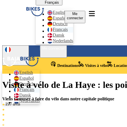
Français
English
Me
Español
connecter
Deutsch
Français
Dansk
Nederlands
Me connecter
Français
Destinations
Visites à vélo
Location
English
Español
Visite à vélo de La Haye : les poi
Deutsch
Français
Dansk
Viens t'amuser à faire du vélo dans notre capitale politique
Nederlands
197 avis