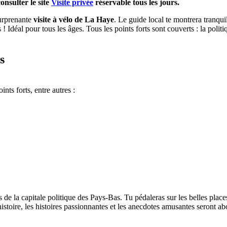
onsulter le site
Visite privée
réservable
tous les jours.
surprenante
visite à vélo de La Haye
. Le guide local te montrera tranqui
s ! Idéal pour tous les âges. Tous les points forts sont couverts : la poli
s
nts forts, entre autres :
de la capitale politique des Pays-Bas. Tu pédaleras sur les belles places,
histoire, les histoires passionnantes et les anecdotes amusantes seront abo