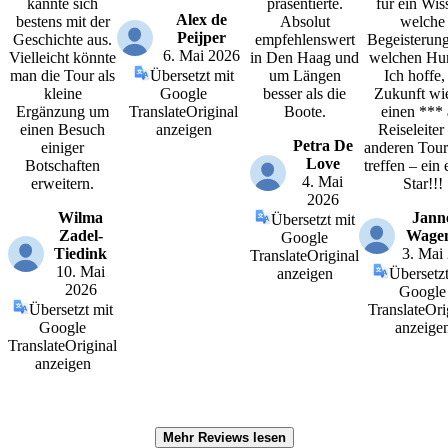
kannte sich
präsentierte.
für ein Wis
Alex de
bestens mit der
Absolut
welche
Peijper
Geschichte aus.
empfehlenswert
Begeisterun
6. Mai 2026
Vielleicht könnte
in Den Haag und
welchen Hu
man die Tour als
Übersetzt mit
um Längen
Ich hoffe,
kleine
Google
besser als die
Zukunft wi
Ergänzung um
Translate
Original
Boote.
einen *** 
einen Besuch
anzeigen
Reiseleiter
Petra De
einiger
anderen Tour
Love
Botschaften
treffen – ein 
4. Mai
erweitern.
Star!!!
2026
Wilma
Jann
Übersetzt mit
Zadel-
Wage
Google
Tiedink
3. Mai
Translate
Original
10. Mai
anzeigen
Übersetzt
2026
Google
Übersetzt mit
Translate
Ori
Google
anzeige
Translate
Original
anzeigen
Mehr Reviews lesen