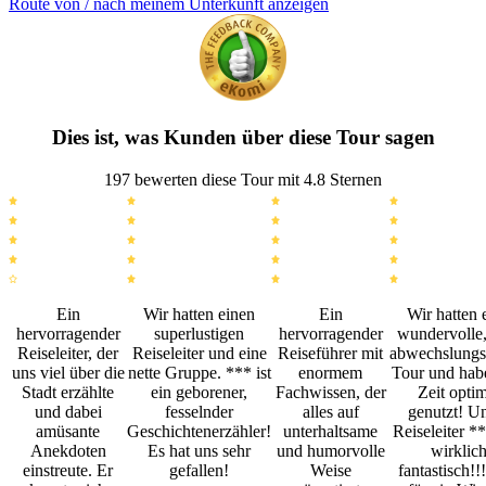
Route von / nach meinem Unterkunft anzeigen
Dies ist, was Kunden über diese Tour sagen
197 bewerten diese Tour mit 4.8 Sternen
Ein
Wir hatten einen
Ein
Wir hatten 
hervorragender
superlustigen
hervorragender
wundervolle,
Reiseleiter, der
Reiseleiter und eine
Reiseführer mit
abwechslungs
uns viel über die
nette Gruppe. *** ist
enormem
Tour und hab
Stadt erzählte
ein geborener,
Fachwissen, der
Zeit optim
und dabei
fesselnder
alles auf
genutzt! U
amüsante
Geschichtenerzähler!
unterhaltsame
Reiseleiter *
Anekdoten
Es hat uns sehr
und humorvolle
wirklic
einstreute. Er
gefallen!
Weise
fantastisch!!