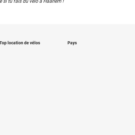
 si tu fais du vélo à Haarlem !
Top location de vélos
Pays