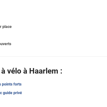
r place
ouverts
e à vélo à Haarlem :
s points forts
c guide privé