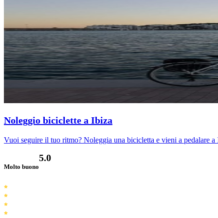
Noleggio biciclette a Ibiza
Vuoi seguire il tuo ritmo? Noleggia una bicicletta e vieni a pedalare a 
5.0
Molto buono