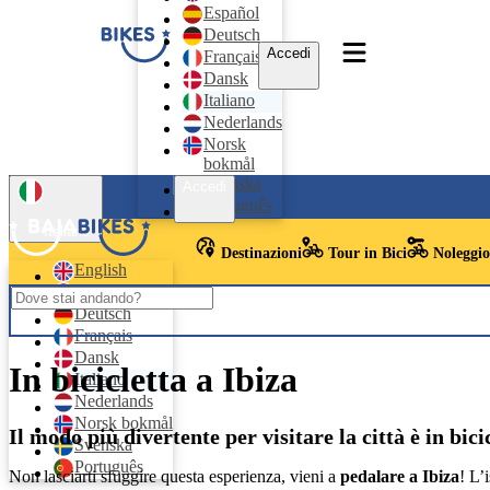
Español
Deutsch
Accedi
Français
Dansk
Italiano
Nederlands
Norsk
bokmål
Svenska
Accedi
Português
Italiano
Destinazioni
Tour in Bici
Noleggio
English
Español
Deutsch
Français
Dansk
In bicicletta a Ibiza
Italiano
Nederlands
Norsk bokmål
Il modo più divertente per visitare la città è in bici
Svenska
Português
Non lasciarti sfuggire questa esperienza, vieni a
pedalare a Ibiza
! L’