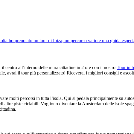
volta ho prenotato un tour di Ibiza; un percorso vario e una guida espert
 il centro all’interno delle mura cittadine in 2 ore con il nostro
Tour in bi
avrai il tour più personalizzato! Riceverai i migliori consigli e ascoltera
re molti percorsi in tutta l’isola. Qui si pedala principalmente su autost
 di altre piste ciclabili. Vogliono diventare la Amsterdam delle isole spa
cittadina.