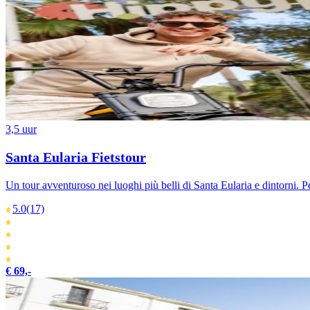
3,5 uur
Santa Eularia Fietstour
Un tour avventuroso nei luoghi più belli di Santa Eularia e dintorni. 
5.0
(17)
€ 69,-