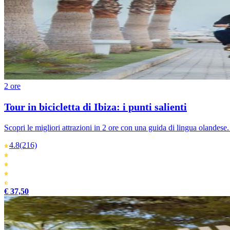
2 ore
Tour in bicicletta di Ibiza: i punti salienti
Scopri le migliori attrazioni in 2 ore con una guida di lingua olandese
4.8
(216)
€ 37,50