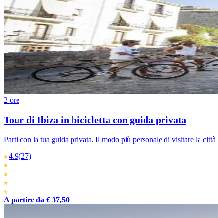
2 ore
Tour di Ibiza in bicicletta con guida privata
Parti con la tua guida privata. Il modo più personale di visitare la città 
4.9
(27)
A partire da € 37,50