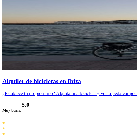
Alquiler de bicicletas en Ibiza
¿Establece tu propio ritmo? Alquila una bicicleta y ven a pedalear por 
5.0
Muy bueno