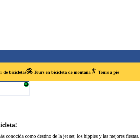
r de bicicletas
Tours en bicicleta de montaña
Tours a pie
icleta!
más conocida como destino de la jet set, los hippies y las mejores fiest