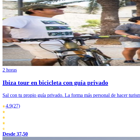
2 horas
Ibiza tour en bicicleta con guía privado
Sal con tu propio guía privado. La forma más personal de hacer turis
4.9
(27)
Desde 37,50