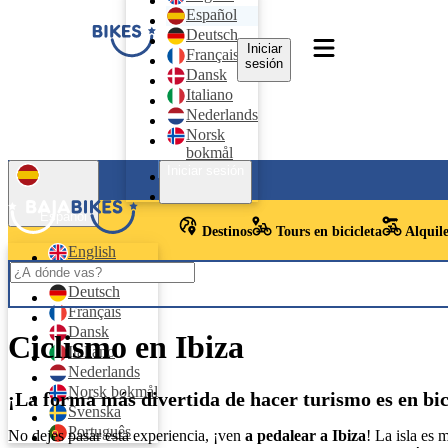
Español
Deutsch
Iniciar
Français
sesión
Dansk
Italiano
Nederlands
Norsk
bokmål
Svenska
Iniciar sesión
Português
Español
Destinos
Tours en bicicleta
Alquile
English
Español
Deutsch
Français
Dansk
Ciclismo en Ibiza
Italiano
Nederlands
Norsk bokmål
¡La forma más divertida de hacer turismo es en bic
Svenska
Português
No dejes pasar esta experiencia, ¡ven
a pedalear a Ibiza
! La isla es 