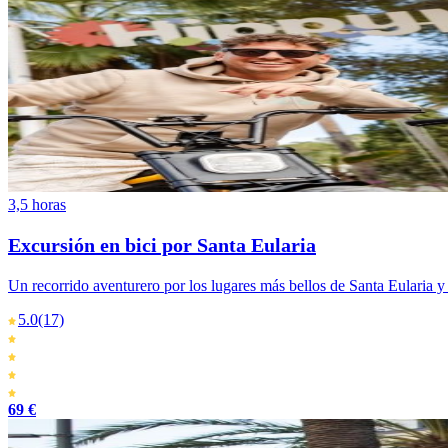
3,5 horas
Excursión en bici por Santa Eularia
Un recorrido aventurero por los lugares más bellos de Santa Eularia y
5.0
(17)
69 €