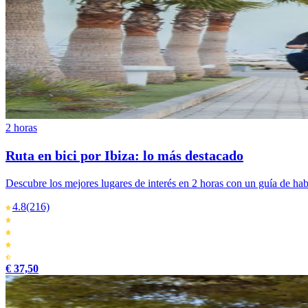
2 horas
Ruta en bici por Ibiza: lo más destacado
Descubre los mejores lugares de interés en 2 horas con un guía de ha
4.8
(216)
€ 37,50