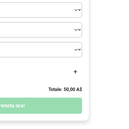
+
Totale: 50,00 A$
renota ora!