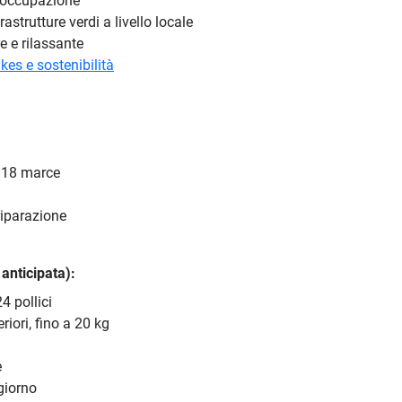
l’occupazione
rastrutture verdi a livello locale
e e rilassante
kes e sostenibilità
e 18 marce
riparazione
anticipata):
4 pollici
riori, fino a 20 kg
e
giorno