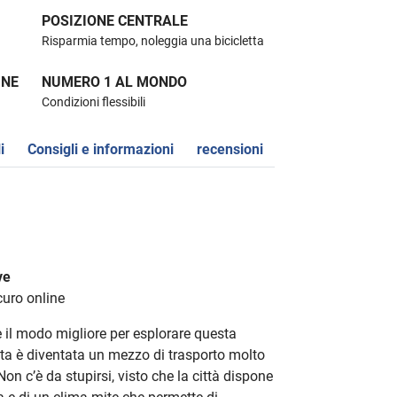
POSIZIONE CENTRALE
Risparmia tempo, noleggia una bicicletta
INE
NUMERO 1 AL MONDO
Condizioni flessibili
i
Consigli e informazioni
recensioni
ve
curo online
 il modo migliore per esplorare questa
tta è diventata un mezzo di trasporto molto
. Non c’è da stupirsi, visto che la città dispone