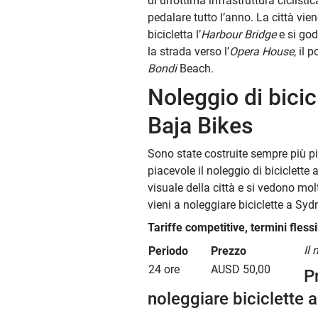
di un’ottima infrastruttura ciclisti
pedalare tutto l’anno. La città vie
bicicletta l’
Harbour Bridge
e si god
la strada verso l’
Opera House
, il 
Bondi
Beach.
Noleggio di bici
Baja Bikes
Sono state costruite sempre più pi
piacevole il noleggio di biciclette
visuale della città e si vedono mol
vieni a noleggiare biciclette a Sy
Tariffe competitive, termini flessib
Il
Periodo
Prezzo
24 ore
AUSD 50,00
P
noleggiare biciclette 