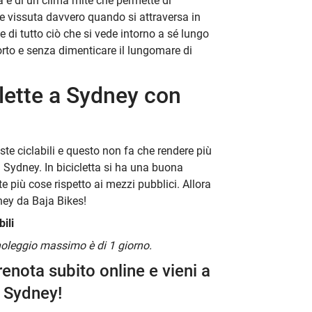
ca e di un clima mite che permette di
ne vissuta davvero quando si attraversa in
e di tutto ciò che si vede intorno a sé lungo
porto e senza dimenticare il lungomare di
clette a Sydney con
ste ciclabili e questo non fa che rendere più
 a Sydney. In bicicletta si ha una buona
te più cose rispetto ai mezzi pubblici. Allora
dney da Baja Bikes!
ili
 noleggio massimo è di 1 giorno.
renota subito online e vieni a
a Sydney!