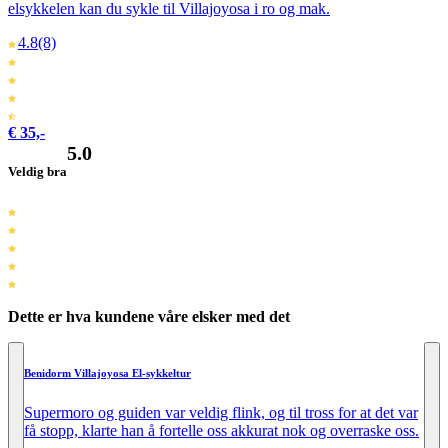
elsykkelen kan du sykle til Villajoyosa i ro og mak.
4.8
(8)
€ 35,-
5.0
Veldig bra
Dette er hva kundene våre elsker med det
Benidorm Villajoyosa El-sykkeltur
Supermoro og guiden var veldig flink, og til tross for at det var
få stopp, klarte han å fortelle oss akkurat nok og overraske oss.