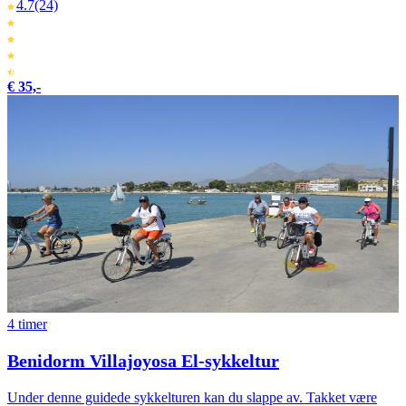
4.7
(24)
€ 35,-
4 timer
Benidorm Villajoyosa El-sykkeltur
Under denne guidede sykkelturen kan du slappe av. Takket være