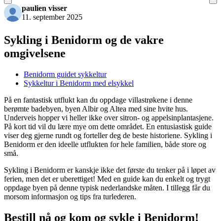
paulien visser
11. september 2025
Sykling i Benidorm og de vakre
omgivelsene
Benidorm guidet sykkeltur
Sykkeltur i Benidorm med elsykkel
På en fantastisk utflukt kan du oppdage villastrøkene i denne
berømte badebyen, byen Albir og Altea med sine hvite hus.
Underveis hopper vi heller ikke over sitron- og appelsinplantasjene.
På kort tid vil du lære mye om dette området. En entusiastisk guide
viser deg gjerne rundt og forteller deg de beste historiene. Sykling i
Benidorm er den ideelle utflukten for hele familien, både store og
små.
Sykling i Benidorm er kanskje ikke det første du tenker på i løpet av
ferien, men det er uberettiget! Med en guide kan du enkelt og trygt
oppdage byen på denne typisk nederlandske måten. I tillegg får du
morsom informasjon og tips fra turlederen.
Bestill nå og kom og sykle i Benidorm!