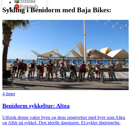
Svenska
Português
Sykling i Benidorm med Baja Bikes:
4 timer
Benidorm sykkeltur: Altea
Utforsk denne vakre byen og dens omgivelser med byer som Altea
og Albir på sykkel. Den ideelle dagsturen. El-sykler tilgjengelig.