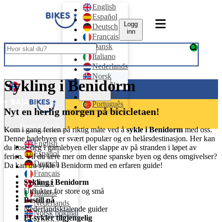
English
Español
Logg
Deutsch
inn
Français
Dansk
Italiano
Nederlands
Norsk
Sykling i Benidorm
bokmål
Logg inn
Svenska
Português
Nyt en herlig morgen på bicicletaen!
Norsk bokmål
Kom i gang ferien på riktig måte ved å
sykle i Benidorm
med oss.
Denne badebyen er svært populær og en helårsdestinasjon. Her kan
English
du kose deg i gamlebyen eller slappe av på stranden i løpet av
Español
ferien. Vil du lære mer om denne spanske byen og dens omgivelser?
Deutsch
Da kan du sykle i Benidorm med en erfaren guide!
Français
Sykling i Benidorm
Dansk
Utflukter for store og små
Italiano
Bestill nå
Nederlands
Nederlandsktalende guider
Norsk bokmål
El-sykler tilgjengelig