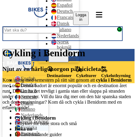
Español
Deutsch
Logga
Français
in
Dansk
Italiano
Nederlands
Norsk
bokmål
Cykling i Benidorm
Logga in
Svenska
Português
Svenska
Njut av en härlig morgon på bicicleta!
Destinationer
Cykelturer
Cykeluthyrning
English
Kom igång med semestern på rätt sätt genom att
cykla i Benidorm
Español
med oss. Denna badort är enormt populär och en destination året
Deutsch
runt. Du kan ha det trevligt i gamla stan eller slappa på stranden
under din semester. Vill du lära dig mer om den här spanska staden
Français
och dess omgivningar? Kom då och cykla i Benidorm med en
Dansk
erfaren guide!
Italiano
Nederlands
Cykling i Benidorm
Norsk bokmål
Utflykter för både stora och små
Svenska
Boka nu
Português
Holländsktalande guider