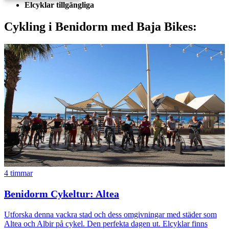
Elcyklar tillgängliga
Cykling i Benidorm med Baja Bikes:
4 timmar
Benidorm Cykeltur: Altea
Utforska denna vackra stad och dess omgivningar med städer som
Altea och Albir på cykel. Den perfekta dagen ut. Elcyklar finns