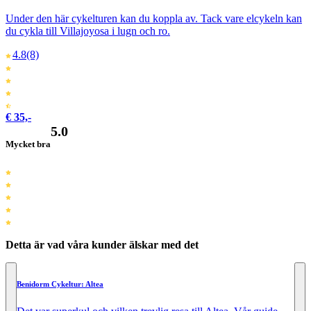
Under den här cykelturen kan du koppla av. Tack vare elcykeln kan
du cykla till Villajoyosa i lugn och ro.
4.8
(8)
€ 35,-
5.0
Mycket bra
Detta är vad våra kunder älskar med det
Benidorm Cykeltur: Altea