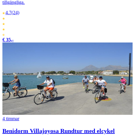
tillgängliga.
4.7
(24)
€ 35,-
4 timmar
Benidorm Villajoyosa Rundtur med elcykel