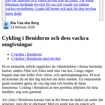
Det var superkul och vilken trevlig resa till Altea. Vår guide
Monique berättade mycket för oss och visade oss många
vackra sevärdheter. Grattis till henne och tack för den trevliga
turen 👍👍
Ria Van den Berg
24 februari 2026
Cykling i Benidorm och dess vackra
omgivningar
Cykeltur i Benidorm
Cykeltur i Benidorm med elcykel
På en fantastisk utflykt upptäcker du villadistrikten i denna berömda
badort, staden Albir och Altea med sina vita hus. Längs vägen
hoppar man inte heller över citron- och apelsinplantagerna. På kort
tid kommer du att lära dig mycket om detta område. En entusiastisk
guide kommer gärna att visa dig runt och berätta de bästa
historierna. Cykling i Benidorm är den perfekta utflykten för hela
familjen, ung som gammal.
Att cykla i Benidorm kanske inte är det första du tänker på under din
semester, men det är obefogat! Med en guide kan du enkelt och