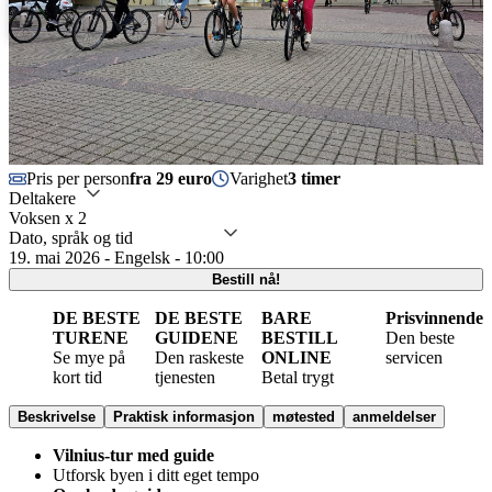
Svenska
Português
Pris per person
fra 29 euro
Varighet
3 timer
Deltakere
Voksen x 2
Dato, språk og tid
19. mai 2026 - Engelsk - 10:00
Bestill nå!
DE BESTE
DE BESTE
BARE
Prisvinnende
TURENE
GUIDENE
BESTILL
Den beste
Se mye på
Den raskeste
ONLINE
servicen
kort tid
tjenesten
Betal trygt
Beskrivelse
Praktisk informasjon
møtested
anmeldelser
Vilnius-tur med guide
Utforsk byen i ditt eget tempo