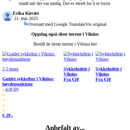
rundt når det var mulig. Det er ideelt for å se byen.
Erika Kieviet
21. mai 2025
Oversatt med Google Translate
Vis original
Oppdag også disse turene i Vilnius
Bestill de beste turene i Vilnius her
2,5 timer
Sykkelutleie i
Sykkelutleie i
Vilnius
Vilnius
Guidet sykkeltur i Vilnius:
Fra €10
Fra €10
høydepunktene
4.9
(30)
€ 29,-
Anbefalt av...