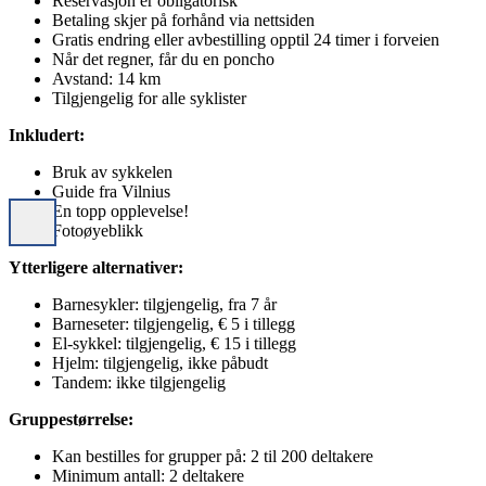
Reservasjon er obligatorisk
Betaling skjer på forhånd via nettsiden
Gratis endring eller avbestilling opptil 24 timer i forveien
Når det regner, får du en poncho
Avstand: 14 km
Tilgjengelig for alle syklister
Inkludert:
Bruk av sykkelen
Guide fra Vilnius
En topp opplevelse!
Fotoøyeblikk
Ytterligere alternativer:
Barnesykler: tilgjengelig, fra 7 år
Barneseter: tilgjengelig, € 5 i tillegg
El-sykkel: tilgjengelig, € 15 i tillegg
Hjelm: tilgjengelig, ikke påbudt
Tandem: ikke tilgjengelig
Gruppestørrelse:
Kan bestilles for grupper på: 2 til 200 deltakere
Minimum antall: 2 deltakere