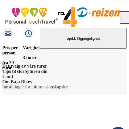
Sjekk tilgjengelighet
Pris per
Varighet
person
3 timer
fra 29
Et utvalg av våre turer
euro
Tips til storbyturen din
Land
Om Baja Bikes
Innstillinger for informasjonskapsler