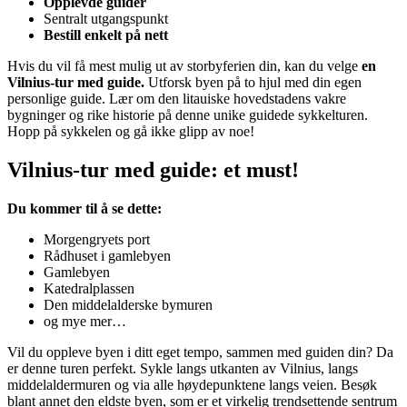
Opplevde guider
Sentralt utgangspunkt
Bestill enkelt på nett
Hvis du vil få mest mulig ut av storbyferien din, kan du velge
en
Vilnius-tur med guide.
Utforsk byen på to hjul med din egen
personlige guide. Lær om den litauiske hovedstadens vakre
bygninger og rike historie på denne unike guidede sykkelturen.
Hopp på sykkelen og gå ikke glipp av noe!
Vilnius-tur med guide: et must!
Du kommer til å se dette:
Morgengryets port
Rådhuset i gamlebyen
Gamlebyen
Katedralplassen
Den middelalderske bymuren
og mye mer…
Vil du oppleve byen i ditt eget tempo, sammen med guiden din? Da
er denne turen perfekt. Sykle langs utkanten av Vilnius, langs
middelaldermuren og via alle høydepunktene langs veien. Besøk
blant annet den eldste byen, som er et virkelig trendsettende sentrum