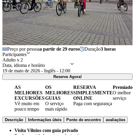
Preço por pessoa
a partir de 29 euros
Duração
3 horas
Participantes
Adulto x 2
Data, idioma e horário
19 de maio de 2026 - Inglês - 12:00
Reserve Agora!
AS
OS
RESERVA
Premiado
MELHORES
MELHORES
SIMPLESMENTE
O melhor
EXCURSÕES
GUIAS
ONLINE
serviço
Vê muito em
O serviço
Paga com segurança
pouco tempo
mais rápido
Descrição
Informações úteis
Ponto de encontro
avaliações
Visita Vilnius com guia privado