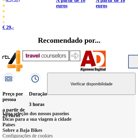
A partir de 10
A partir de 10
euros
euros
€ 29,-
Recomendado por...
Verificar disponibilidade
Preço por
Duração
pessoa
3 horas
a partir de
Uma seleção dos nossos passeios
29 euros
Dicas para a sua viagem à cidade
Países
Sobre a Baja Bikes
Configurações de cookies