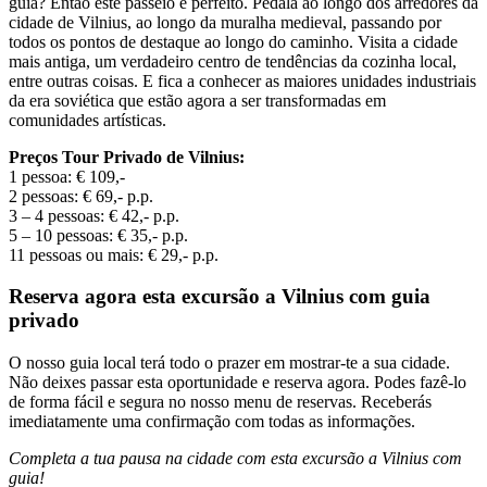
guia? Então este passeio é perfeito. Pedala ao longo dos arredores da
cidade de Vilnius, ao longo da muralha medieval, passando por
todos os pontos de destaque ao longo do caminho. Visita a cidade
mais antiga, um verdadeiro centro de tendências da cozinha local,
entre outras coisas. E fica a conhecer as maiores unidades industriais
da era soviética que estão agora a ser transformadas em
comunidades artísticas.
Preços Tour Privado de Vilnius:
1 pessoa: € 109,-
2 pessoas: € 69,- p.p.
3 – 4 pessoas: € 42,- p.p.
5 – 10 pessoas: € 35,- p.p.
11 pessoas ou mais: € 29,- p.p.
Reserva agora esta excursão a Vilnius com guia
privado
O nosso guia local terá todo o prazer em mostrar-te a sua cidade.
Não deixes passar esta oportunidade e reserva agora. Podes fazê-lo
de forma fácil e segura no nosso menu de reservas. Receberás
imediatamente uma confirmação com todas as informações.
Completa a tua pausa na cidade com esta excursão a Vilnius com
guia!