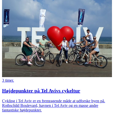
3 timer.
Højdepunkter på Tel Avivs cykeltur
Cykling i Tel Aviv er en fremragende måde at udforske byen på.
Rothschild Boulevard, havnen i Tel Aviv og en masse andre
fantastiske højdepunkter.