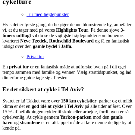
cykelture
Tur med højdepunkter
Hvis det er første gang, du besøger denne blomstrende by, anbefaler
vi, at du tager med på vores
Highlights Tour
. På denne sjove
3-
timers udflugt
vil du se de vigtigste højdepunkter som boheme-
kvarteret
Neve Tzedek
,
Rothschild Boulevard
og få en fantastisk
udsigt over den
gamle bydel i Jaffa
.
Privat tur
En
privat tur
er en fantastisk måde at udforske byen på i dit eget
tempo sammen med familie og venner. Vælg starttidspunktet, og lad
din erfarne guide tage sig af resten.
Er det sikkert at cykle i Tel Aviv?
Svaret er ja! Takket være over
150 km cykelstier
, parker og et mildt
klima er det en
god idé at cykle i Tel Aviv
på alle tider af året. Over
15 % af befolkningen cykler til skole eller arbejde, fordi byen er så
cykelvenlig. At cykle gennem
Yarkon-parken
mod den
gamle
havn
og
strandene
er en afslappet måde at lære denne dejlige by at
kende på.