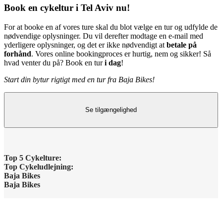
Book en cykeltur i Tel Aviv nu!
For at booke en af vores ture skal du blot vælge en tur og udfylde de
nødvendige oplysninger. Du vil derefter modtage en e-mail med
yderligere oplysninger, og det er ikke nødvendigt at
betale på
forhånd
. Vores online bookingproces er hurtig, nem og sikker! Så
hvad venter du på? Book en tur
i dag
!
Start din bytur rigtigt med en tur fra Baja Bikes!
Se tilgængelighed
Top 5 Cykelture:
Top Cykeludlejning:
Barcelona Højdepunkter
Baja Bikes
Barcelona Cykeludlejning
Baja Bikes
Berlin Højdepunkter
Kontakt os
Berlin Cykeludlejning
Disclaimer / Privacy Policy
Lissabon Højdepunkter
Om os
Paris Cykeludlejning
General Terms and Conditions