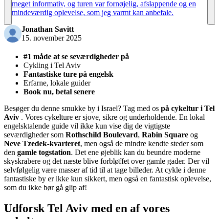
meget informativ, og turen var fornøjelig, afslappende og en
mindeværdig oplevelse, som jeg varmt kan anbefale.
Jonathan Savitt
15. november 2025
#1 måde at se seværdigheder på
Cykling i Tel Aviv
Fantastiske ture på engelsk
Erfarne, lokale guider
Book nu, betal senere
Besøger du denne smukke by i Israel? Tag med os
på cykeltur i Tel
Aviv
. Vores cykelture er sjove, sikre og underholdende. En lokal
engelsktalende guide vil ikke kun vise dig de vigtigste
seværdigheder som
Rothschild Boulevard
,
Rabin Square
og
Neve Tzedek-kvarteret
, men også de mindre kendte steder som
den
gamle togstation
. Det ene øjeblik kan du beundre moderne
skyskrabere og det næste blive forbløffet over gamle gader. Der vil
selvfølgelig være masser af tid til at tage billeder. At cykle i denne
fantastiske by er ikke kun sikkert, men også en fantastisk oplevelse,
som du ikke bør gå glip af!
Udforsk Tel Aviv med en af vores