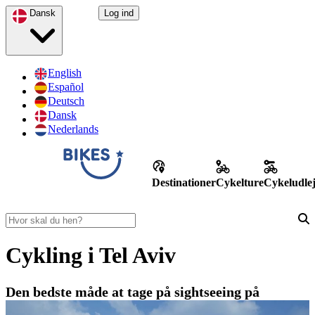
Dansk
Log ind
English
Español
Deutsch
Dansk
Nederlands
Destinationer
Cykelture
Cykeludle
Cykling i Tel Aviv
Den bedste måde at tage på sightseeing på