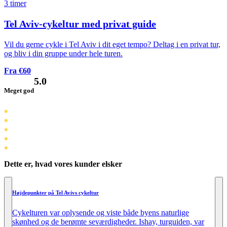
3 timer
Tel Aviv-cykeltur med privat guide
Vil du gerne cykle i Tel Aviv i dit eget tempo? Deltag i en privat tur,
og bliv i din gruppe under hele turen.
Fra €60
5.0
Meget god
Dette er, hvad vores kunder elsker
Højdepunkter på Tel Avivs cykeltur
Cykelturen var oplysende og viste både byens naturlige
skønhed og de berømte seværdigheder. Ishay, turguiden, var