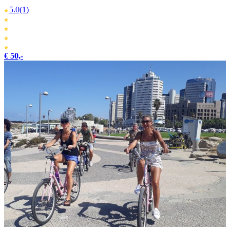
5.0
(1)
€ 50,-