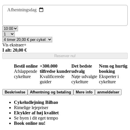
Afhentningsdag
Vis ekstraer
+
I alt: 20,00 €
Reserver nu!
Bestil online
+300.000
Det bedste
Nem og hurtig
Afslappende
tilfredse kunder
udvalg
booking
cykelture
Kvalificerede
Nøje udvalgte
Eksperter i
guider
cykelture
cykelture
Beskrivelse
Afhentning og betaling
Mere info
anmeldelser
Cykeludlejning Bilbao
Rimelige lejepriser
Elcykler af høj kvalitet
Se byen i dit eget tempo
Book online nu!