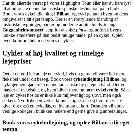
Har du allerede været på vores Highlights Tour, eller har du bare lyst
til at udforske denne fantastiske spanske destination på to hjul?
Book vores cykeludlejning i
Bilbao,
og cykl gennem byen og dens
omgivelser i dit eget tempo. Der er en fortryllende blanding af
historiske bygninger, parker og moderne arkitektur. Kør langs
Guggenheim-museet
, stop for at spise
pintxo
og udforsk byens
unikke atmosfære på den bedst mulige måde: på en cykel! Oplev
byen komfortabelt med vores elcykler.
Cykler af høj kvalitet og rimelige
lejepriser
Det er en god idé at leje en cykel, hvis du gerne vil være lidt mere
fleksibel under dit besøg. Book vores
cykeludlejning i Bilbao,
og
cykl gennem gaderne i denne fantastiske by på egen hånd. Der er
masser af cykelstier, og byen bliver mere og mere
cykelvenlig
. Så at
leje en cykel hos os er ikke kun miljøvenligt og sjovt, men også
sikkert. Nyd friheden ved at kunne stoppe, når og hvor du vil. Vi
giver dig også en cykellås, en hjelm og et kort. Desuden vil vores
venlige kolleger i butikken hellere end gerne give dig anbefalinger.
Book vores cykeludlejning, og oplev Bilbao i dit eget
tempo