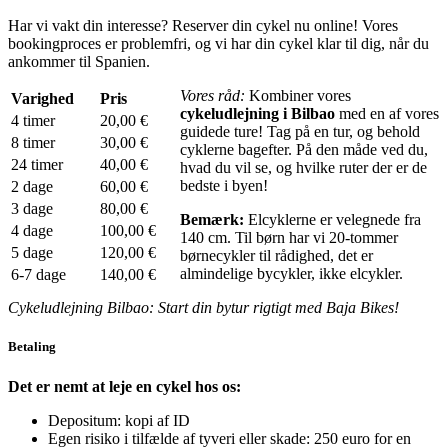
Har vi vakt din interesse? Reserver din cykel nu online! Vores
bookingproces er problemfri, og vi har din cykel klar til dig, når du
ankommer til Spanien.
Vores råd:
Kombiner vores
Varighed
Pris
cykeludlejning i Bilbao
med en af vores
4 timer
20,00 €
guidede ture! Tag på en tur, og behold
8 timer
30,00 €
cyklerne bagefter. På den måde ved du,
24 timer
40,00 €
hvad du vil se, og hvilke ruter der er de
bedste i byen!
2 dage
60,00 €
3 dage
80,00 €
Bemærk:
Elcyklerne er velegnede fra
4 dage
100,00 €
140 cm. Til børn har vi 20-tommer
5 dage
120,00 €
børnecykler til rådighed, det er
almindelige bycykler, ikke elcykler.
6-7 dage
140,00 €
Cykeludlejning Bilbao: Start din bytur rigtigt med Baja Bikes!
Betaling
Det er nemt at leje en cykel hos os:
Depositum: kopi af ID
Egen risiko i tilfælde af tyveri eller skade: 250 euro for en