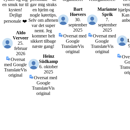
en smuk tur til
gav mig straks
ven
Bart
Marianne
kysten!
en hjelm og
hjælps
Hoevers
Sprik
Dejligt
nogle køretips.
Kan
30.
7.
Selv om aftenen
anbe
personale ❤️
september
september
var det super
2025
2025
nemt. Jeg
Aldo
kommer helt
Oversat med
Oversat med
Verveer
L
sikkert tilbage
Google
Google
25.
9
næste gang!
Translate
Vis
Translate
Vis
februar
original
original
2026
Heinz
Ove
Oversat
Südkamp
Go
med Google
6. oktober
Trans
Translate
Vis
2025
ori
original
Oversat med
Google
Translate
Vis
original