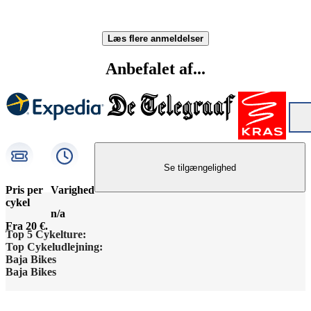
Læs flere anmeldelser
Anbefalet af...
Se tilgængelighed
Pris per
Varighed
cykel
n/a
Fra 20 €.
Top 5 Cykelture:
Top Cykeludlejning:
Barcelona Højdepunkter
Baja Bikes
Barcelona Cykeludlejning
Baja Bikes
Berlin Højdepunkter
Kontakt os
Berlin Cykeludlejning
Disclaimer / Privacy Policy
Lissabon Højdepunkter
Om os