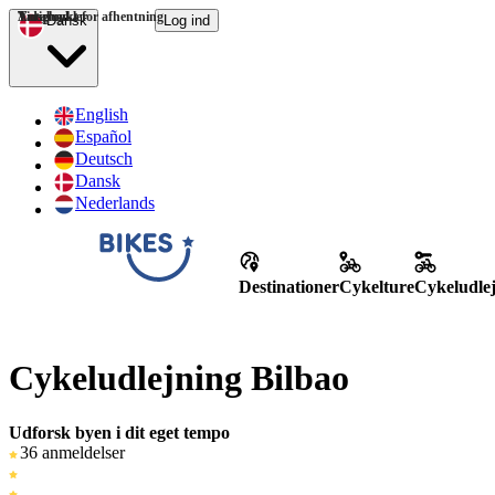
Tidspunkt for afhentning
Antal cykler
Varighed
Dansk
Log ind
English
Español
Deutsch
Dansk
Nederlands
Destinationer
Cykelture
Cykeludle
Cykeludlejning Bilbao
Udforsk byen i dit eget tempo
36 anmeldelser