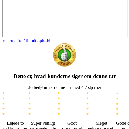
Vis rute fra / til mit ophold
Dette er, hvad kunderne siger om denne tur
36 bedømmer denne tur med 4.7 stjerner
Lejede to
Super venligt
Godt
Meget
Gode c
cykler og tog
personale – de
organiseret
velorganiseret!
en 